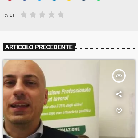
RATE IT
ARTICOLO PRECEDENTE
insert_link