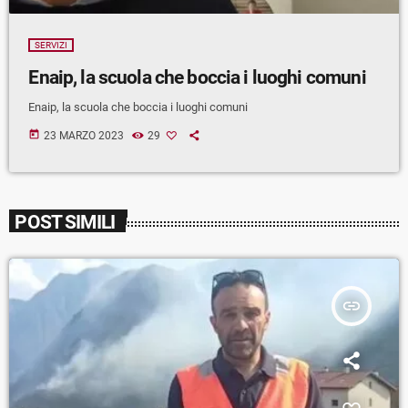
SERVIZI
Enaip, la scuola che boccia i luoghi comuni
Enaip, la scuola che boccia i luoghi comuni
today
23 MARZO 2023
29
POST SIMILI
insert_link