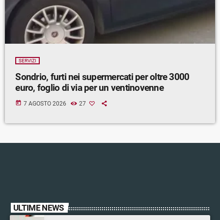
SERVIZI
Sondrio, furti nei supermercati per oltre 3000
euro, foglio di via per un ventinovenne
today
7 AGOSTO 2026
27
ULTIME NEWS