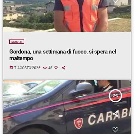
SERVIZI
Gordona, una settimana di fuoco, si spera nel
maltempo
today
7 AGOSTO 2026
48
insert_link