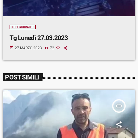
TELEGIORNALE
Tg Lunedì 27.03.2023
today
27 MARZO 2023
72
POST SIMILI
insert_link