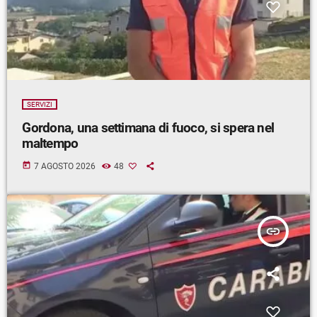
SERVIZI
Gordona, una settimana di fuoco, si spera nel
maltempo
today
7 AGOSTO 2026
48
insert_link