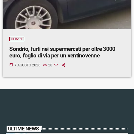
SERVIZI
Sondrio, furti nei supermercati per oltre 3000
euro, foglio di via per un ventinovenne
today
7 AGOSTO 2026
28
ULTIME NEWS