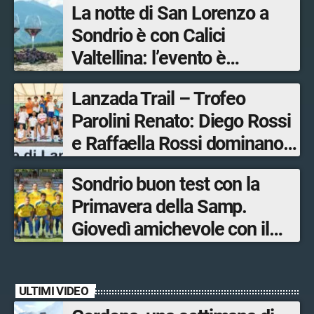
La notte di San Lorenzo a
Sondrio è con Calici
Valtellina: l’evento è
organizzato dal Consorzio
Lanzada Trail – Trofeo
Tutela Vini di Valtellina
Parolini Renato: Diego Rossi
e Raffaella Rossi dominano
la gara in Valmalenco
Sondrio buon test con la
Primavera della Samp.
Giovedì amichevole con il
Lecco
ULTIMI VIDEO