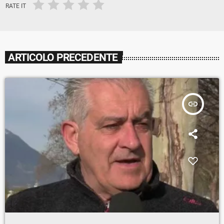
RATE IT
ARTICOLO PRECEDENTE
insert_link