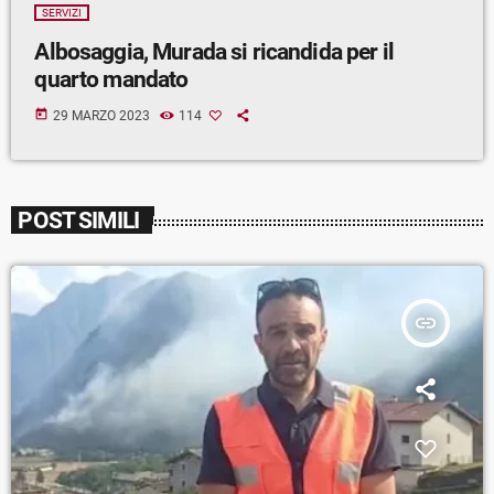
SERVIZI
Albosaggia, Murada si ricandida per il
quarto mandato
today
29 MARZO 2023
114
POST SIMILI
insert_link