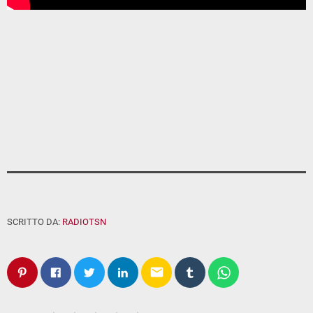
SCRITTO DA:
RADIOTSN
email