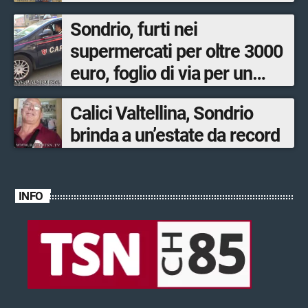
Sondrio, furti nei
supermercati per oltre 3000
euro, foglio di via per un
ventinovenne
Calici Valtellina, Sondrio
brinda a un’estate da record
INFO