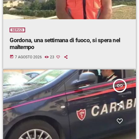
SERVIZI
Gordona, una settimana di fuoco, si spera nel
maltempo
today
7 AGOSTO 2026
23
insert_link