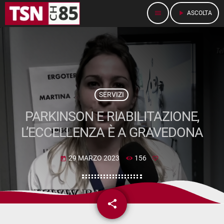
menu
play_arrow
ASCOLTA
SERVIZI
PARKINSON E RIABILITAZIONE,
L’ECCELLENZA È A GRAVEDONA
29 MARZO 2023
156
today
share
email