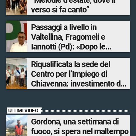
“Melodie d’estate, dove il
verso si fa canto”
Passaggi a livello in
Valtellina, Fragomeli e
Iannotti (Pd): «Dopo le
Olimpiadi solo un terzo delle
Riqualificata la sede del
opere sostitutive sarà
Centro per l’Impiego di
ultimato entro il 2026»
Chiavenna: investimento da
quasi 250mila euro
ULTIMI VIDEO
Gordona, una settimana di
fuoco, si spera nel maltempo