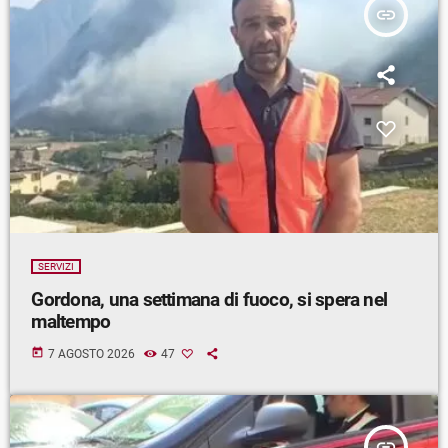
insert_link
SERVIZI
Gordona, una settimana di fuoco, si spera nel
maltempo
today
7 AGOSTO 2026
47
insert_link