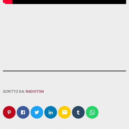
SCRITTO DA:
RADIOTSN
email