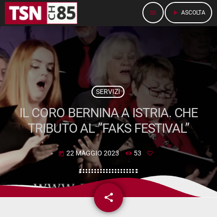
menu
play_arrow
ASCOLTA
SERVIZI
IL CORO BERNINA A ISTRIA. CHE
TRIBUTO AL ”FAKS FESTIVAL”
22 MAGGIO 2023
53
today
share
email