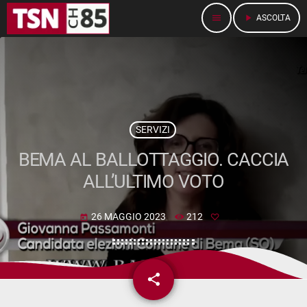
menu
play_arrow
ASCOLTA
SERVIZI
BEMA AL BALLOTTAGGIO. CACCIA
ALL’ULTIMO VOTO
26 MAGGIO 2023
212
today
share
email