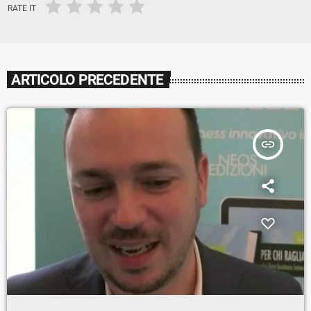
RATE IT
ARTICOLO PRECEDENTE
insert_link