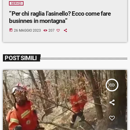
SERVIZI
”Per chi raglia l’asinello? Ecco come fare
businnes in montagna”
today
26 MAGGIO 2023
207
POST SIMILI
insert_link