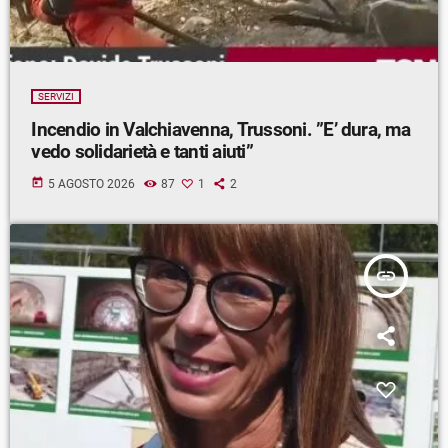
SERVIZI
Incendio in Valchiavenna, Trussoni. ”E’ dura, ma
vedo solidarietà e tanti aiuti”
today
5 AGOSTO 2026
87
1
2
insert_link