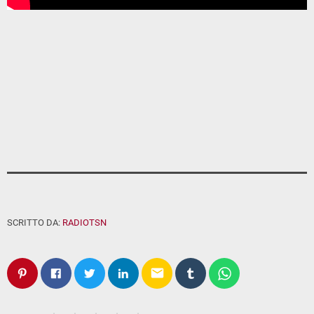
SCRITTO DA:
RADIOTSN
email