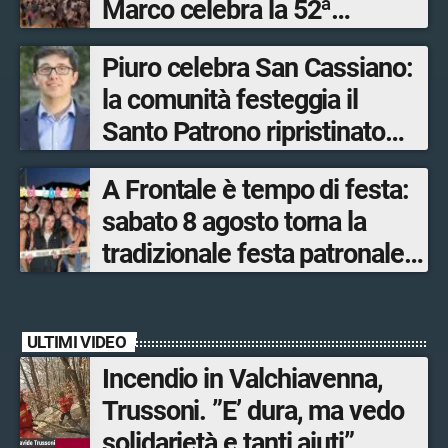
Marco celebra la 52ª
edizione della sua
Piuro celebra San Cassiano:
manifestazione più sentita
la comunità festeggia il
Santo Patrono ripristinato
dopo quattro secoli
A Frontale è tempo di festa:
sabato 8 agosto torna la
tradizionale festa patronale
di San Lorenzo tra sapori
tipici, torneo di pallavolo e
ULTIMI VIDEO
musica dal vivo
Incendio in Valchiavenna,
Trussoni. ”E’ dura, ma vedo
solidarietà e tanti aiuti”