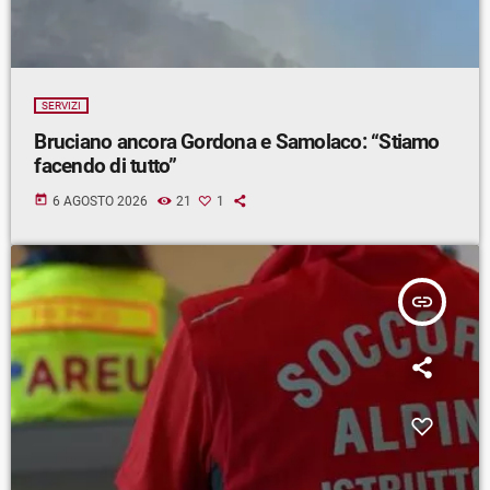
SERVIZI
Bruciano ancora Gordona e Samolaco: “Stiamo
facendo di tutto”
today
6 AGOSTO 2026
21
1
insert_link