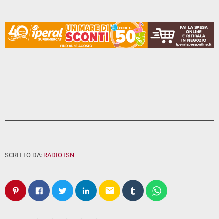
SCRITTO DA:
RADIOTSN
email