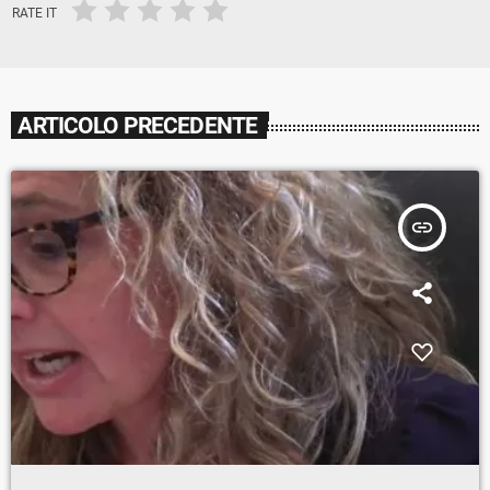
RATE IT
ARTICOLO PRECEDENTE
insert_link