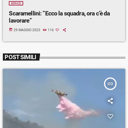
SERVIZI
Scaramellini: ”Ecco la squadra, ora c’è da
lavorare”
today
29 MAGGIO 2023
116
POST SIMILI
insert_link