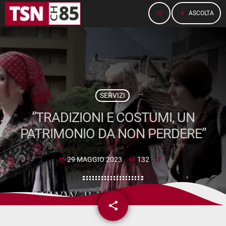
menu
play_arrow
ASCOLTA
SERVIZI
”TRADIZIONI E COSTUMI, UN
PATRIMONIO DA NON PERDERE”
29 MAGGIO 2023
132
today
share
email