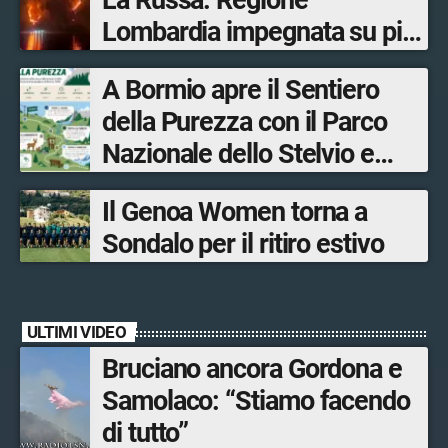
La Russa: Regione
Lombardia impegnata su più
fronti, 48 volontari coinvolti
A Bormio apre il Sentiero
tra le province di Lecco,
della Purezza con il Parco
Sondrio, Milano e Como
Nazionale dello Stelvio e
Bormio Tourism
Il Genoa Women torna a
Sondalo per il ritiro estivo
ULTIMI VIDEO
Bruciano ancora Gordona e
Samolaco: “Stiamo facendo
di tutto”