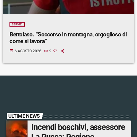
SERVIZI
Bertolaso. “Soccorso in montagna, orgoglioso di
come si lavora”
today
6 AGOSTO 2026
9
ULTIME NEWS
Incendi boschivi, assessore