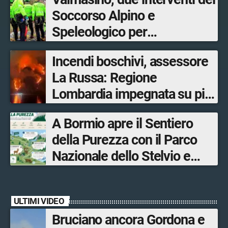
Soccorso Alpino e
Speleologico per
escursionisti in difficoltà
Incendi boschivi, assessore
La Russa: Regione
Lombardia impegnata su più
fronti, 48 volontari coinvolti
A Bormio apre il Sentiero
tra le province di Lecco,
della Purezza con il Parco
Sondrio, Milano e Como
Nazionale dello Stelvio e
Bormio Tourism
ULTIMI VIDEO
Bruciano ancora Gordona e