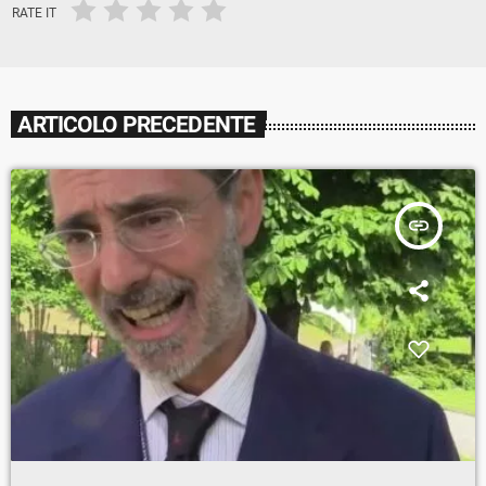
RATE IT
ARTICOLO PRECEDENTE
insert_link