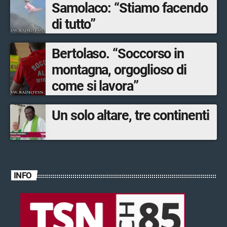
Samolaco: “Stiamo facendo
di tutto”
Bertolaso. “Soccorso in
montagna, orgoglioso di
come si lavora”
Un solo altare, tre continenti
INFO