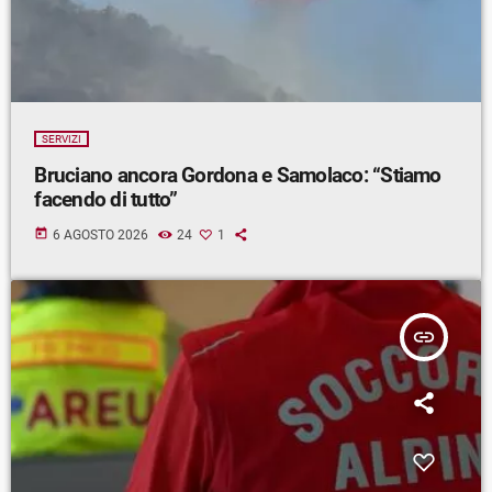
SERVIZI
Bruciano ancora Gordona e Samolaco: “Stiamo
facendo di tutto”
today
6 AGOSTO 2026
24
1
insert_link