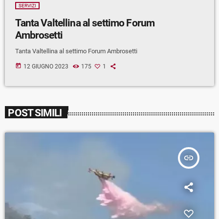
SERVIZI
Tanta Valtellina al settimo Forum
Ambrosetti
Tanta Valtellina al settimo Forum Ambrosetti
today
12 GIUGNO 2023
175
1
POST SIMILI
insert_link