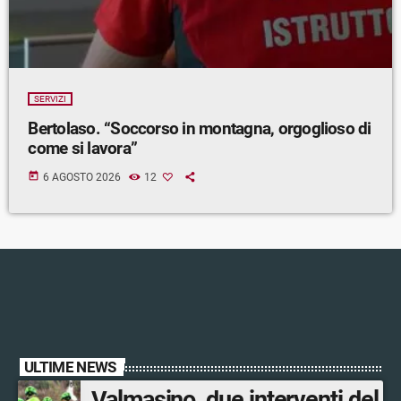
SERVIZI
Bertolaso. “Soccorso in montagna, orgoglioso di
come si lavora”
today
6 AGOSTO 2026
12
ULTIME NEWS
Valmasino, due interventi del