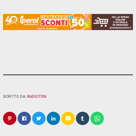
SCRITTO DA:
RADIOTSN
email