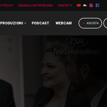
Y POLICY
SEGNALA UN PROBLEMA
CONTATTI
PRODUZIONI
PODCAST
WEBCAM
play_arrow
ASCOLTA