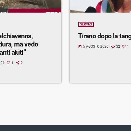
SERVIZI
alchiavenna,
Tirano dopo la tan
 dura, ma vedo
5 AGOSTO 2026
32
1
today
anti aiuti”
91
1
2