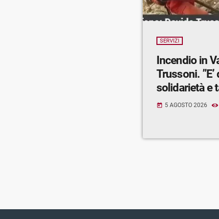
SERVIZI
Incendio in V
Trussoni. ”E’
solidarietà e t
5 AGOSTO 2026
today