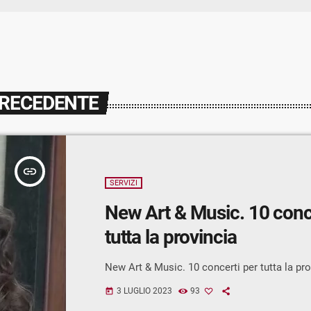
PRECEDENTE
insert_link
SERVIZI
New Art & Music. 10 conc
tutta la provincia
New Art & Music. 10 concerti per tutta la pro
3 LUGLIO 2023
93
today