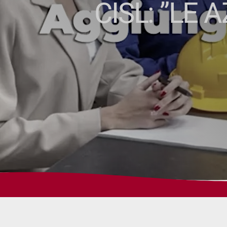
CISL: ”LE