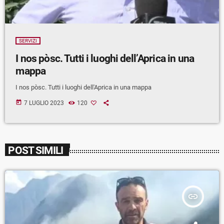
SERVIZI
I nos pòsc. Tutti i luoghi dell’Aprica in una
mappa
I nos pòsc. Tutti i luoghi dell'Aprica in una mappa
today
7 LUGLIO 2023
120
POST SIMILI
insert_link