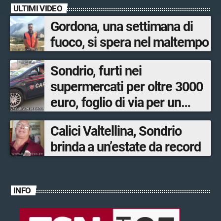
ULTIMI VIDEO
Gordona, una settimana di
fuoco, si spera nel maltempo
Sondrio, furti nei
supermercati per oltre 3000
euro, foglio di via per un
ventinovenne
Calici Valtellina, Sondrio
brinda a un’estate da record
INFO