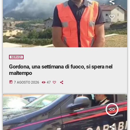
SERVIZI
Gordona, una settimana di fuoco, si spera nel
maltempo
today
7 AGOSTO 2026
47
insert_link