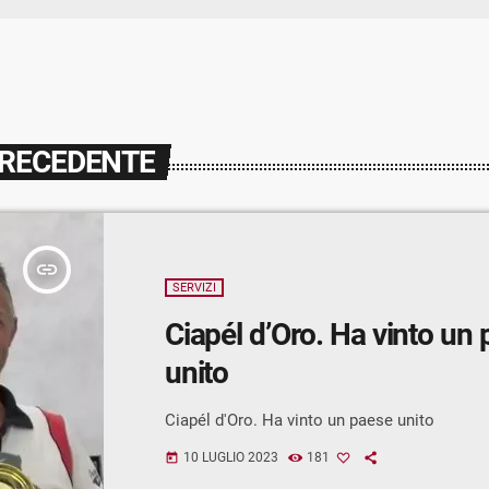
PRECEDENTE
insert_link
SERVIZI
Ciapél d’Oro. Ha vinto un
unito
Ciapél d'Oro. Ha vinto un paese unito
10 LUGLIO 2023
181
today