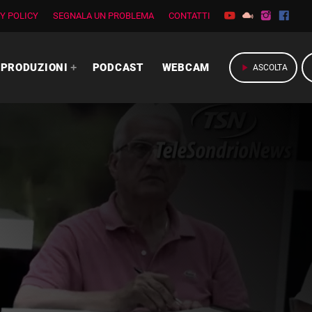
Y POLICY
SEGNALA UN PROBLEMA
CONTATTI
PRODUZIONI
PODCAST
WEBCAM
play_arrow
ASCOLTA