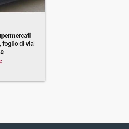
supermercati
 foglio di via
ne