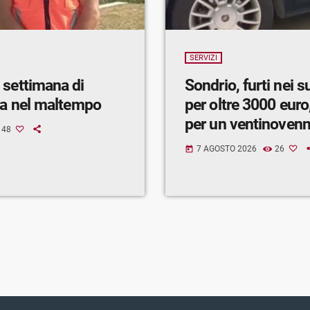
SERVIZI
 settimana di
Sondrio, furti nei 
ra nel maltempo
per oltre 3000 euro,
per un ventinoven
48
7 AGOSTO 2026
26
today