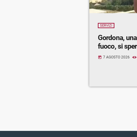
SERVIZI
Gordona, una
fuoco, si spe
7 AGOSTO 2026
today