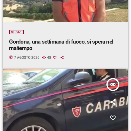
SERVIZI
Gordona, una settimana di fuoco, si spera nel
maltempo
today
7 AGOSTO 2026
48
insert_link