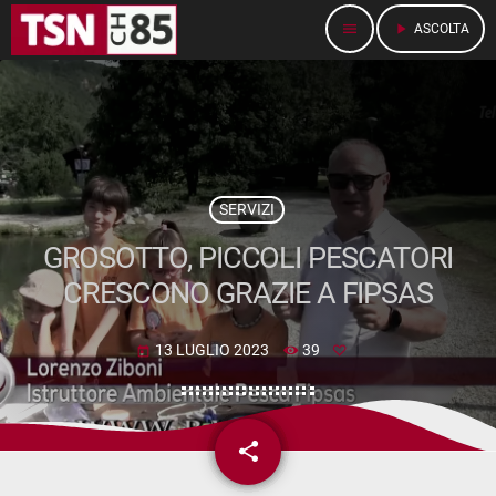
menu
play_arrow
ASCOLTA
SERVIZI
GROSOTTO, PICCOLI PESCATORI
CRESCONO GRAZIE A FIPSAS
13 LUGLIO 2023
39
today
share
email