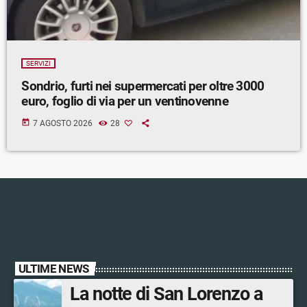
SERVIZI
Sondrio, furti nei supermercati per oltre 3000
euro, foglio di via per un ventinovenne
today
7 AGOSTO 2026
28
ULTIME NEWS
La notte di San Lorenzo a