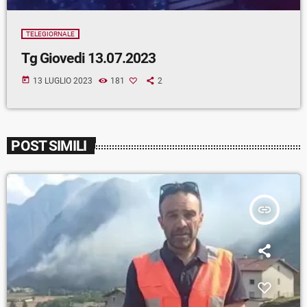
TELEGIORNALE
Tg Giovedi 13.07.2023
today
13 LUGLIO 2023
181
2
POST SIMILI
insert_link