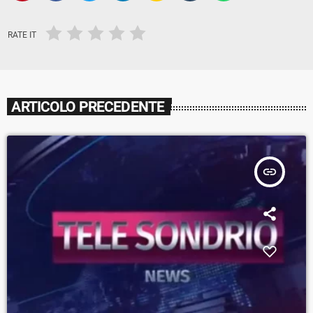
RATE IT
ARTICOLO PRECEDENTE
insert_link