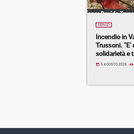
SERVIZI
Incendio in V
Trussoni. ”E’
solidarietà e t
5 AGOSTO 2026
today