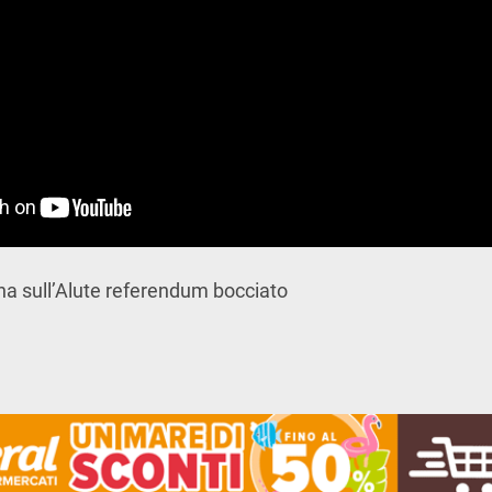
na sull’Alute referendum bocciato