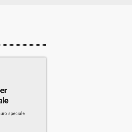
per
ale
muro speciale