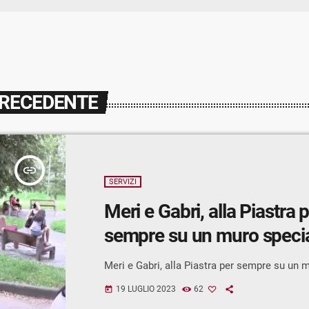
PRECEDENTE
insert_link
SERVIZI
Meri e Gabri, alla Piastra 
sempre su un muro speci
Meri e Gabri, alla Piastra per sempre su un 
19 LUGLIO 2023
62
today