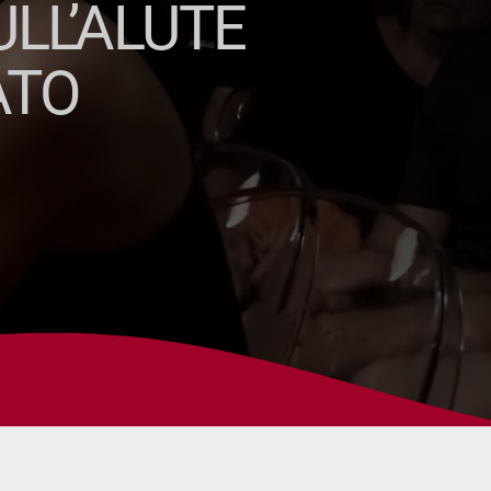
LL’ALUTE
ATO