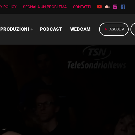
Y POLICY
SEGNALA UN PROBLEMA
CONTATTI
PRODUZIONI
PODCAST
WEBCAM
play_arrow
ASCOLTA