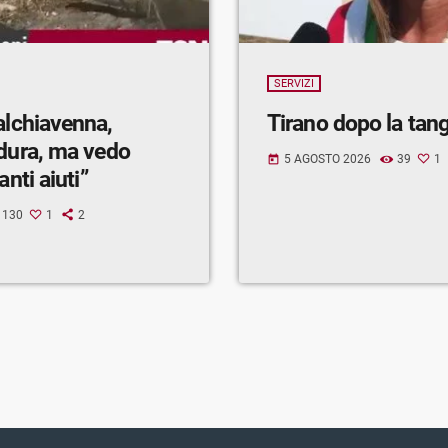
SERVIZI
alchiavenna,
Tirano dopo la tan
 dura, ma vedo
5 AGOSTO 2026
39
1
today
anti aiuti”
130
1
2