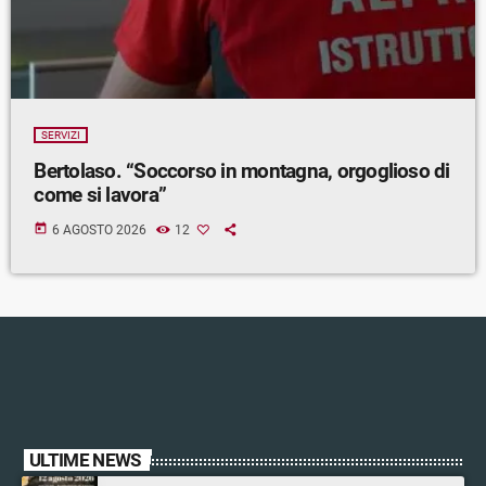
SERVIZI
Bertolaso. “Soccorso in montagna, orgoglioso di
come si lavora”
today
6 AGOSTO 2026
12
ULTIME NEWS