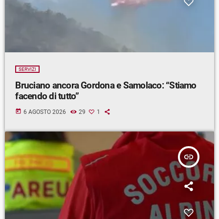
SERVIZI
Bruciano ancora Gordona e Samolaco: “Stiamo
facendo di tutto”
today
6 AGOSTO 2026
29
1
insert_link