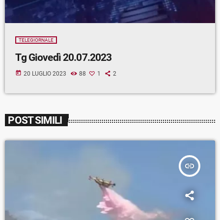
TELEGIORNALE
Tg Giovedì 20.07.2023
today
20 LUGLIO 2023
88
1
2
POST SIMILI
insert_link