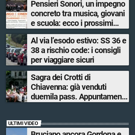
Pensieri Sonori, un impegno
concreto tra musica, giovani
e scuola: ecco i prossimi
appuntamenti in Valtellina
Al via l’esodo estivo: SS 36 e
38 a rischio code: i consigli
per viaggiare sicuri
Sagra dei Crotti di
Chiavenna: già venduti
duemila pass. Appuntamento
il 5-6 e il 12-13 settembre.
ULTIMI VIDEO
Bruciano ancora Gordona e