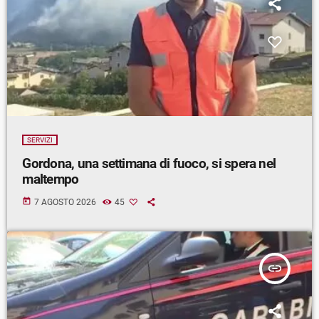
SERVIZI
Gordona, una settimana di fuoco, si spera nel
maltempo
today
7 AGOSTO 2026
45
insert_link