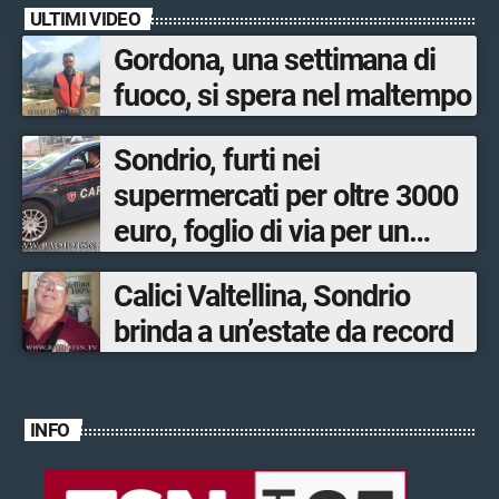
ULTIMI VIDEO
Gordona, una settimana di
fuoco, si spera nel maltempo
Sondrio, furti nei
supermercati per oltre 3000
euro, foglio di via per un
ventinovenne
Calici Valtellina, Sondrio
brinda a un’estate da record
INFO