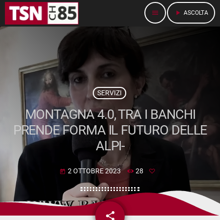
menu
play_arrow
ASCOLTA
SERVIZI
MONTAGNA 4.0, TRA I BANCHI
PRENDE FORMA IL FUTURO DELLE
ALPI-
2 OTTOBRE 2023
28
today
share
email