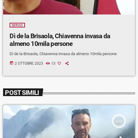
SERVIZI
Dì de la Brisaola, Chiavenna invasa da
almeno 10mila persone
Dì de la Brisaola, Chiavenna invasa da almeno 10mila persone
today
2 OTTOBRE 2023
13
POST SIMILI
insert_link