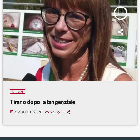
insert_link
SERVIZI
Tirano dopo la tangenziale
today
5 AGOSTO 2026
24
1