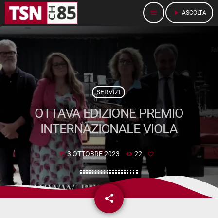
menu
play_arrow
ASCOLTA
SERVIZI
OTTAVA EDIZIONE PREMIO
INTERNAZIONALE VIOLA
3 OTTOBRE 2023
22
today
share
email