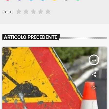
RATE IT
ARTICOLO PRECEDENTE
insert_link