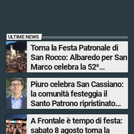
ULTIME NEWS
Torna la Festa Patronale di
San Rocco: Albaredo per San
Marco celebra la 52ª
edizione della sua
Piuro celebra San Cassiano:
manifestazione più sentita
la comunità festeggia il
Santo Patrono ripristinato
dopo quattro secoli
A Frontale è tempo di festa:
sabato 8 agosto torna la