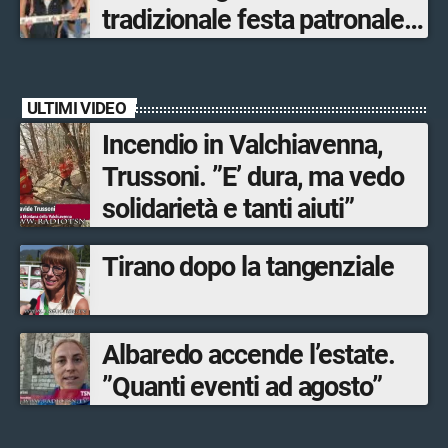
tradizionale festa patronale
di San Lorenzo tra sapori
tipici, torneo di pallavolo e
ULTIMI VIDEO
musica dal vivo
Incendio in Valchiavenna,
Trussoni. ”E’ dura, ma vedo
solidarietà e tanti aiuti”
Tirano dopo la tangenziale
Albaredo accende l’estate.
”Quanti eventi ad agosto”