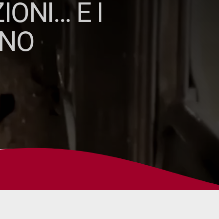
IONI… E I
ANO