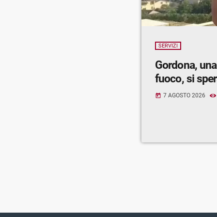
SERVIZI
Gordona, una
fuoco, si spe
7 AGOSTO 2026
today