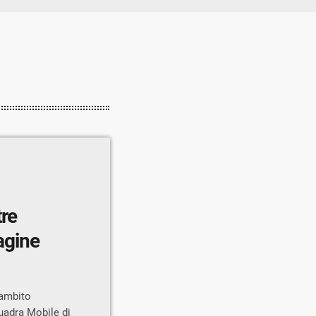
tre
dagine
l’ambito
uadra Mobile di