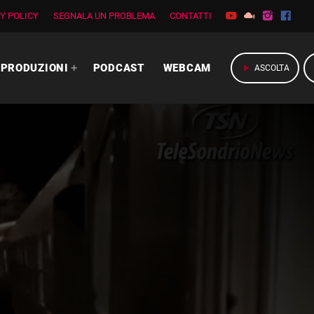
Y POLICY
SEGNALA UN PROBLEMA
CONTATTI
PRODUZIONI
PODCAST
WEBCAM
play_arrow
ASCOLTA