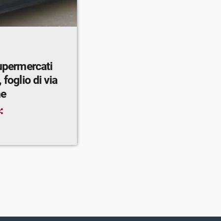
supermercati
 foglio di via
ne