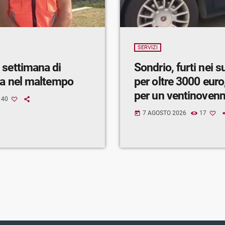
SERVIZI
 settimana di
Sondrio, furti nei 
ra nel maltempo
per oltre 3000 euro,
per un ventinoven
40
7 AGOSTO 2026
17
today