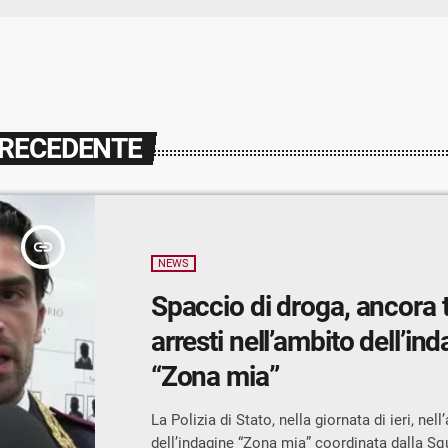
PRECEDENTE
insert_link
NEWS
Spaccio di droga, ancora 
arresti nell’ambito dell’in
“Zona mia”
La Polizia di Stato, nella giornata di ieri, nel
dell’indagine “Zona mia” coordinata dalla Sq