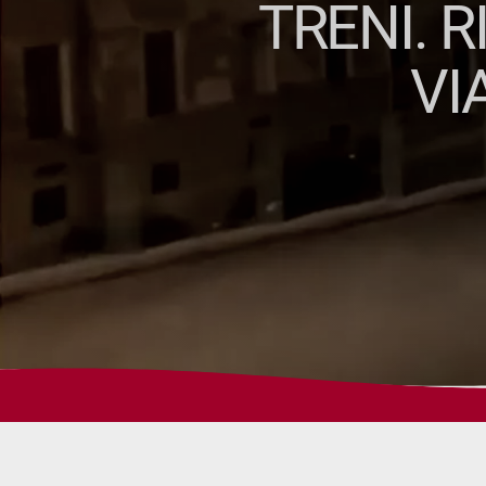
TRENI. R
VI