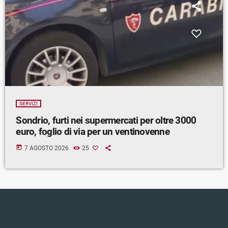
SERVIZI
Sondrio, furti nei supermercati per oltre 3000
euro, foglio di via per un ventinovenne
today
7 AGOSTO 2026
25