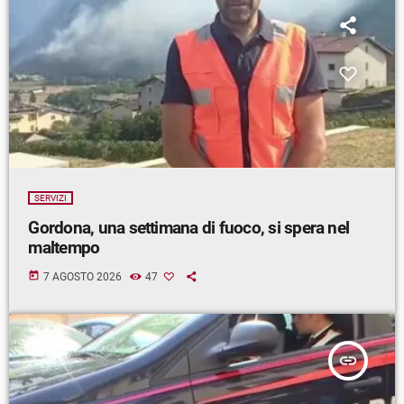
SERVIZI
Gordona, una settimana di fuoco, si spera nel
maltempo
today
7 AGOSTO 2026
47
insert_link