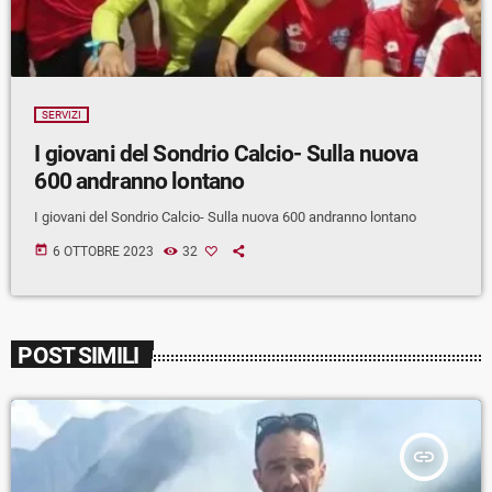
SERVIZI
I giovani del Sondrio Calcio- Sulla nuova
600 andranno lontano
I giovani del Sondrio Calcio- Sulla nuova 600 andranno lontano
today
6 OTTOBRE 2023
32
POST SIMILI
insert_link