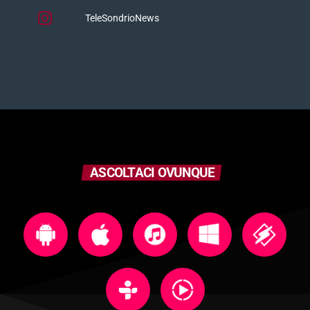
TeleSondrioNews
ASCOLTACI OVUNQUE