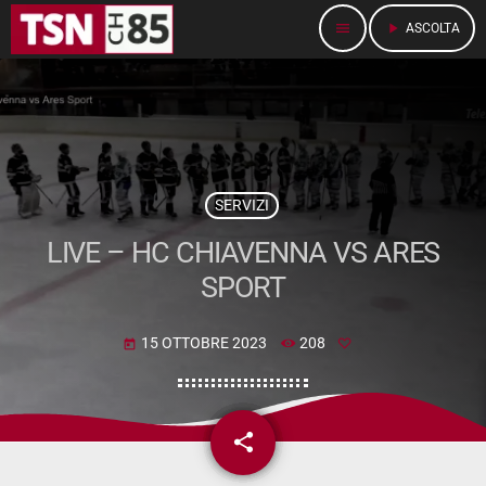
menu
play_arrow
ASCOLTA
SERVIZI
LIVE – HC CHIAVENNA VS ARES
SPORT
15 OTTOBRE 2023
208
today
share
email