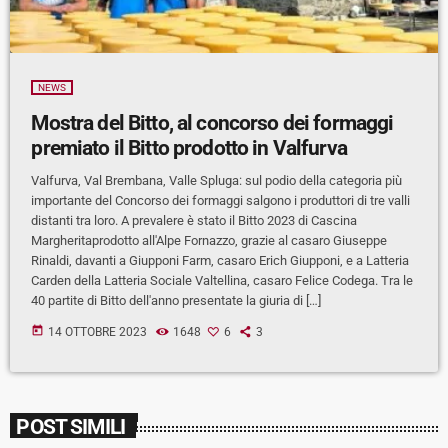
NEWS
Mostra del Bitto, al concorso dei formaggi
premiato il Bitto prodotto in Valfurva
Valfurva, Val Brembana, Valle Spluga: sul podio della categoria più
importante del Concorso dei formaggi salgono i produttori di tre valli
distanti tra loro. A prevalere è stato il Bitto 2023 di Cascina
Margheritaprodotto all'Alpe Fornazzo, grazie al casaro Giuseppe
Rinaldi, davanti a Giupponi Farm, casaro Erich Giupponi, e a Latteria
Carden della Latteria Sociale Valtellina, casaro Felice Codega. Tra le
40 partite di Bitto dell'anno presentate la giuria di […]
today
14 OTTOBRE 2023
1648
6
3
POST SIMILI