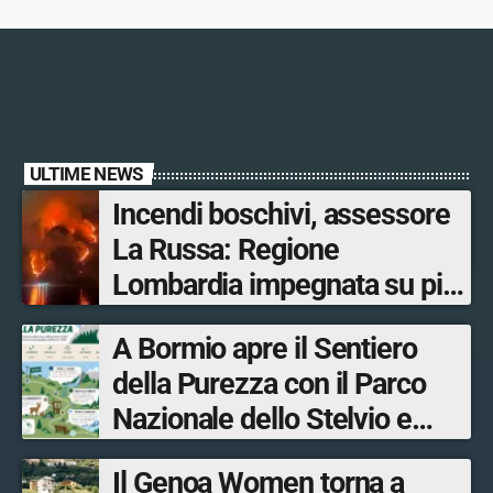
ULTIME NEWS
Incendi boschivi, assessore
La Russa: Regione
Lombardia impegnata su più
fronti, 48 volontari coinvolti
A Bormio apre il Sentiero
tra le province di Lecco,
della Purezza con il Parco
Sondrio, Milano e Como
Nazionale dello Stelvio e
Bormio Tourism
Il Genoa Women torna a