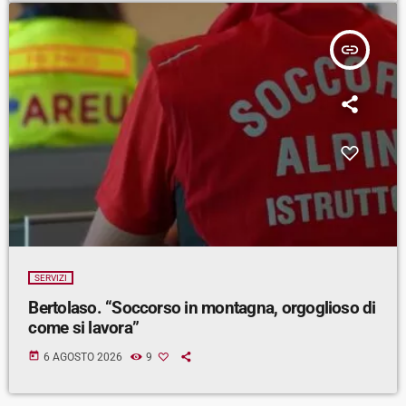
insert_link
SERVIZI
Bertolaso. “Soccorso in montagna, orgoglioso di
come si lavora”
today
6 AGOSTO 2026
9