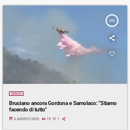
insert_link
SERVIZI
Bruciano ancora Gordona e Samolaco: “Stiamo
facendo di tutto”
today
6 AGOSTO 2026
19
1