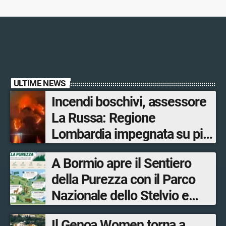
ULTIME NEWS
Incendi boschivi, assessore
La Russa: Regione
Lombardia impegnata su più
fronti, 48 volontari coinvolti
A Bormio apre il Sentiero
tra le province di Lecco,
della Purezza con il Parco
Sondrio, Milano e Como
Nazionale dello Stelvio e
Bormio Tourism
Il Genoa Women torna a