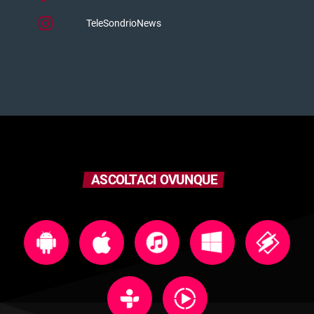
TeleSondrioNews
ASCOLTACI OVUNQUE