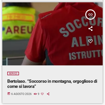
insert_link
SERVIZI
Bertolaso. “Soccorso in montagna, orgoglioso di
come si lavora”
today
6 AGOSTO 2026
9