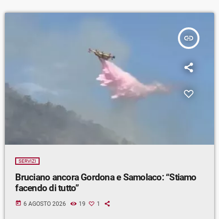
insert_link
SERVIZI
Bruciano ancora Gordona e Samolaco: “Stiamo
facendo di tutto”
today
6 AGOSTO 2026
19
1