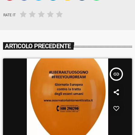
RATE IT
ARTICOLO PRECEDENTE
insert_link