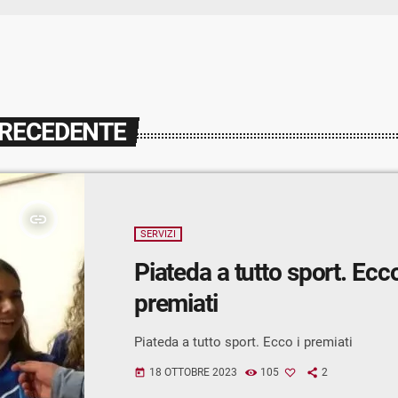
PRECEDENTE
insert_link
SERVIZI
Piateda a tutto sport. Ecco
premiati
Piateda a tutto sport. Ecco i premiati
18 OTTOBRE 2023
105
2
today