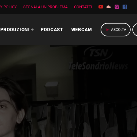
Y POLICY
SEGNALA UN PROBLEMA
CONTATTI
PRODUZIONI
PODCAST
WEBCAM
play_arrow
ASCOLTA