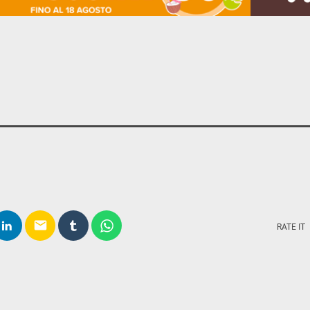
email
RATE IT