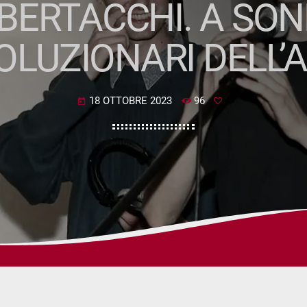
BERTACCHI. A SON
OLUZIONARI DELL’
18 OTTOBRE 2023
96
today