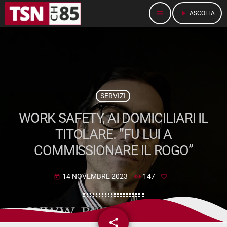
menu
play_arrow
ASCOLTA
SERVIZI
WORK SAFETY, AI DOMICILIARI IL
TITOLARE. ”FU LUI A
COMMISSIONARE IL ROGO”
14 NOVEMBRE 2023
147
today
share
email