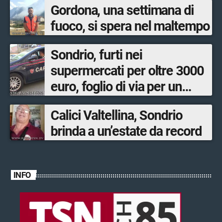
Gordona, una settimana di
fuoco, si spera nel maltempo
Sondrio, furti nei
supermercati per oltre 3000
euro, foglio di via per un
ventinovenne
Calici Valtellina, Sondrio
brinda a un’estate da record
INFO