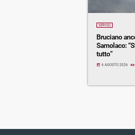
SERVIZI
Bruciano anc
Samolaco: “S
tutto”
6 AGOSTO 2026
today