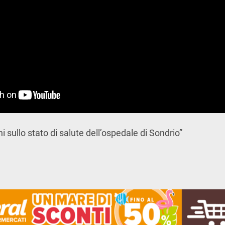
ni sullo stato di salute dell’ospedale di Sondrio”