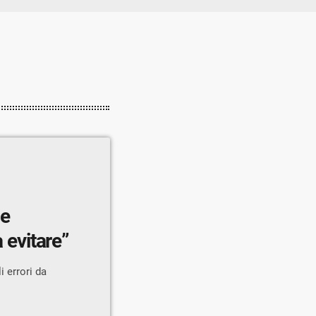
me
a evitare”
i errori da