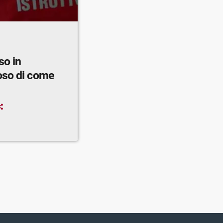
so in
oso di come