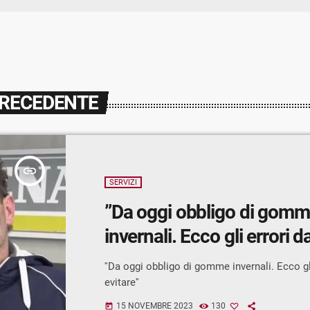
PRECEDENTE
insert_link
SERVIZI
”Da oggi obbligo di gom
invernali. Ecco gli errori d
''Da oggi obbligo di gomme invernali. Ecco gl
evitare''
15 NOVEMBRE 2023
130
today