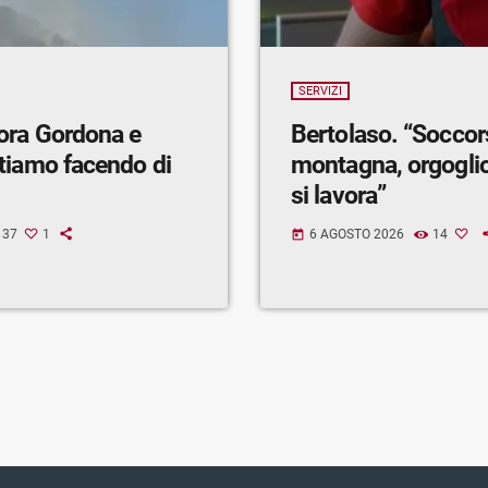
SERVIZI
ora Gordona e
Bertolaso. “Soccor
tiamo facendo di
montagna, orgogli
si lavora”
37
1
6 AGOSTO 2026
14
today