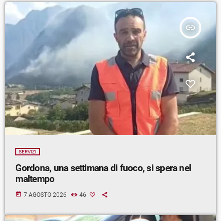
insert_link
SERVIZI
Gordona, una settimana di fuoco, si spera nel
maltempo
today
7 AGOSTO 2026
46