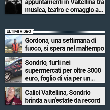
appuntamenti in Valtellina tra
musica, teatro e omaggio a
San Francesco
ULTIMI VIDEO
Gordona, una settimana di
fuoco, si spera nel maltempo
Sondrio, furti nei
supermercati per oltre 3000
euro, foglio di via per un
ventinovenne
Calici Valtellina, Sondrio
brinda a un’estate da record