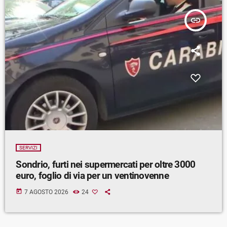
insert_link
SERVIZI
Sondrio, furti nei supermercati per oltre 3000
euro, foglio di via per un ventinovenne
today
7 AGOSTO 2026
24