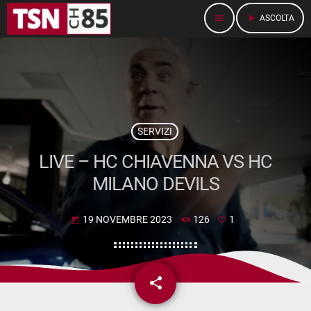
menu
play_arrow
ASCOLTA
SERVIZI
LIVE – HC CHIAVENNA VS HC
MILANO DEVILS
19 NOVEMBRE 2023
126
1
today
share
email
1