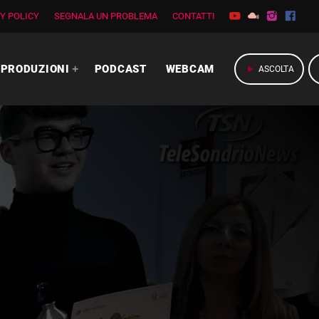
Y POLICY
SEGNALA UN PROBLEMA
CONTATTI
PRODUZIONI
PODCAST
WEBCAM
play_arrow
ASCOLTA