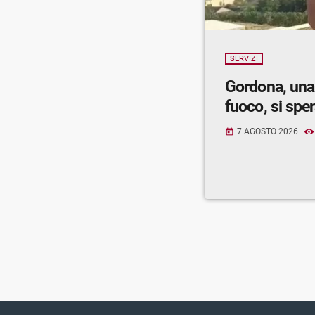
SERVIZI
Gordona, una
fuoco, si spe
7 AGOSTO 2026
today