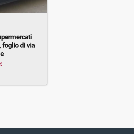
supermercati
 foglio di via
ne