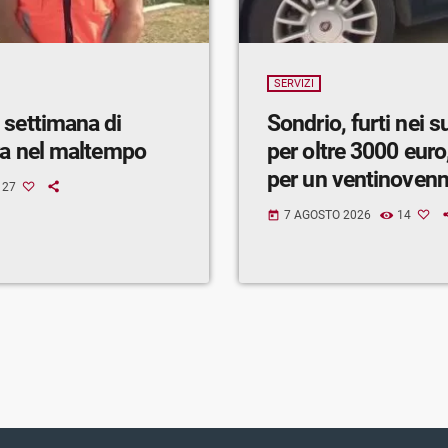
SERVIZI
 settimana di
Sondrio, furti nei 
ra nel maltempo
per oltre 3000 euro,
per un ventinoven
27
7 AGOSTO 2026
14
today