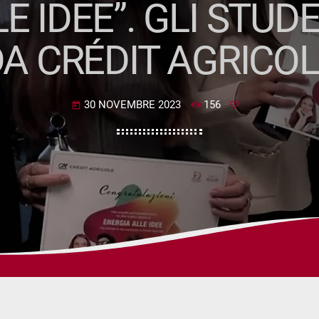
E IDEE”. GLI STUD
A CRÉDIT AGRICO
30 NOVEMBRE 2023
156
today