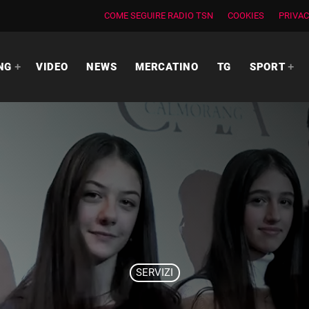
COME SEGUIRE RADIO TSN
COOKIES
PRIVAC
NG
VIDEO
NEWS
MERCATINO
TG
SPORT
SERVIZI