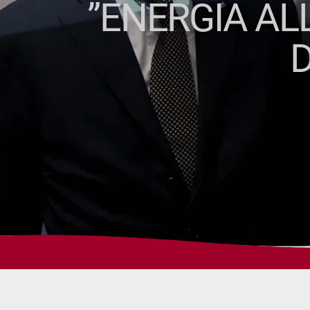
”ENERGIA ALL
D