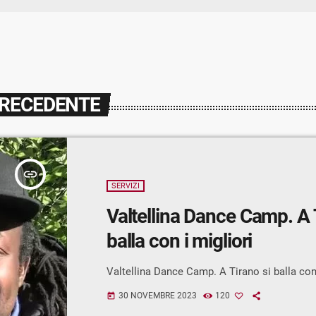
PRECEDENTE
insert_link
SERVIZI
Valtellina Dance Camp. A 
balla con i migliori
Valtellina Dance Camp. A Tirano si balla con 
30 NOVEMBRE 2023
120
today