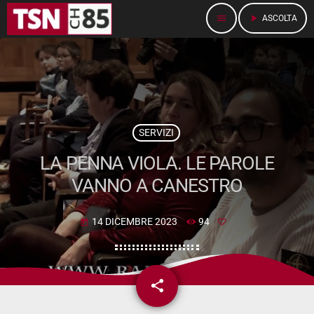
menu
play_arrow
ASCOLTA
SERVIZI
LA PENNA VIOLA. LE PAROLE
VANNO A CANESTRO
14 DICEMBRE 2023
94
today
share
email