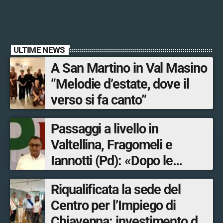
ULTIME NEWS
A San Martino in Val Masino
“Melodie d’estate, dove il
verso si fa canto”
Passaggi a livello in
Valtellina, Fragomeli e
Iannotti (Pd): «Dopo le
Olimpiadi solo un terzo delle
Riqualificata la sede del
opere sostitutive sarà
Centro per l’Impiego di
ultimato entro il 2026»
Chiavenna: investimento da