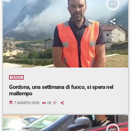
insert_link
SERVIZI
Gordona, una settimana di fuoco, si spera nel
maltempo
today
7 AGOSTO 2026
28
insert_link