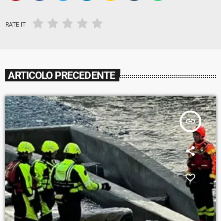
RATE IT
ARTICOLO PRECEDENTE
insert_link