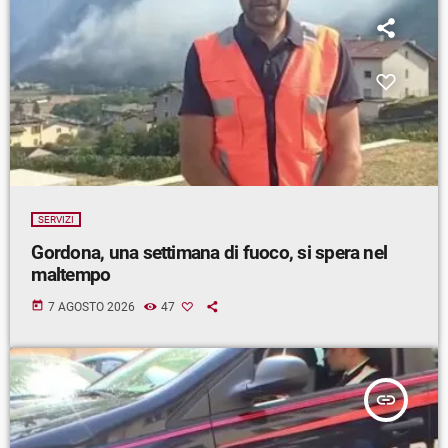
SERVIZI
Gordona, una settimana di fuoco, si spera nel
maltempo
today
7 AGOSTO 2026
47
insert_link