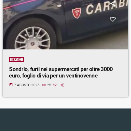
SERVIZI
Sondrio, furti nei supermercati per oltre 3000
euro, foglio di via per un ventinovenne
today
7 AGOSTO 2026
25