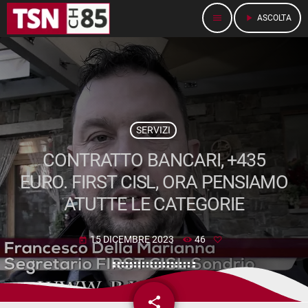
menu
play_arrow
ASCOLTA
SERVIZI
CONTRATTO BANCARI, +435
EURO. FIRST CISL, ORA PENSIAMO
ATUTTE LE CATEGORIE
15 DICEMBRE 2023
46
today
share
email