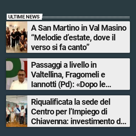
ULTIME NEWS
A San Martino in Val Masino
“Melodie d’estate, dove il
verso si fa canto”
Passaggi a livello in
Valtellina, Fragomeli e
Iannotti (Pd): «Dopo le
Olimpiadi solo un terzo delle
Riqualificata la sede del
opere sostitutive sarà
Centro per l’Impiego di
ultimato entro il 2026»
Chiavenna: investimento da
quasi 250mila euro