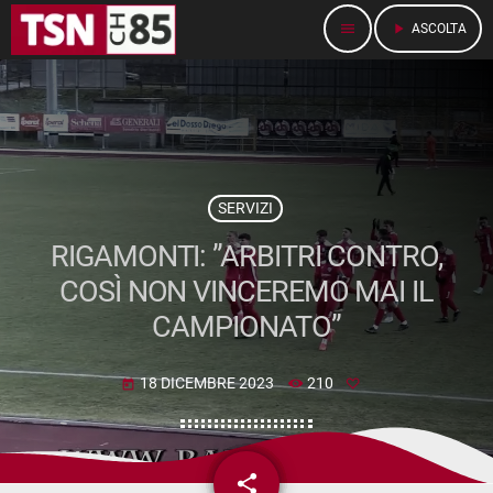
menu
play_arrow
ASCOLTA
SERVIZI
RIGAMONTI: ”ARBITRI CONTRO,
COSÌ NON VINCEREMO MAI IL
CAMPIONATO”
18 DICEMBRE 2023
210
today
share
email