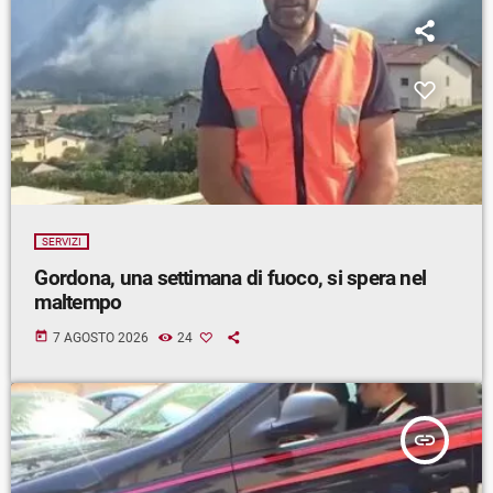
SERVIZI
Gordona, una settimana di fuoco, si spera nel
maltempo
today
7 AGOSTO 2026
24
insert_link