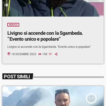
SERVIZI
Livigno si accende con la Sgambeda.
”Evento unico e popolare”
Livigno si accende con la Sgambeda. ''Evento unico e popolare''
today
18 DICEMBRE 2023
198
POST SIMILI
insert_link