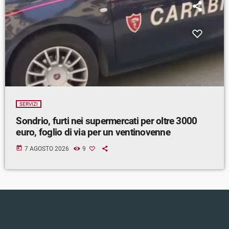
SERVIZI
Sondrio, furti nei supermercati per oltre 3000
euro, foglio di via per un ventinovenne
today
7 AGOSTO 2026
9