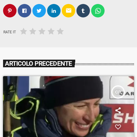
email
RATE IT
ARTICOLO PRECEDENTE
insert_link