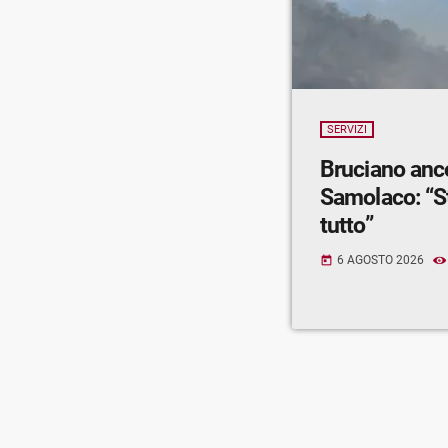
SERVIZI
Bruciano anc
Samolaco: “S
tutto”
6 AGOSTO 2026
today