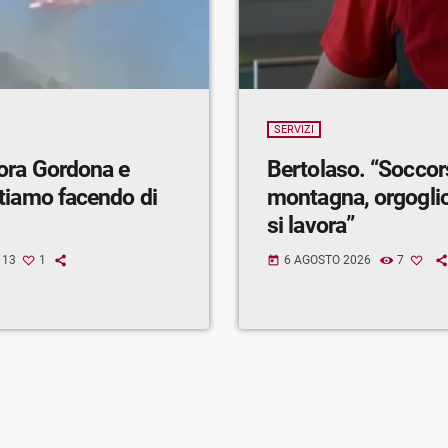
SERVIZI
ora Gordona e
Bertolaso. “Soccor
tiamo facendo di
montagna, orgogli
si lavora”
13
1
6 AGOSTO 2026
7
today