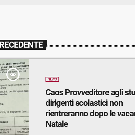
PRECEDENTE
insert_link
NEWS
Caos Provveditore agli stu
dirigenti scolastici non
rientreranno dopo le vaca
Natale