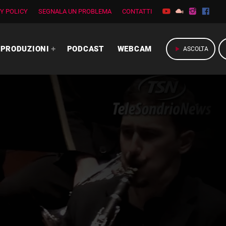
Y POLICY
SEGNALA UN PROBLEMA
CONTATTI
PRODUZIONI
PODCAST
WEBCAM
play_arrow
ASCOLTA