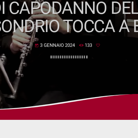
 CAPODANNO DELL
ONDRIO TOCCA A
3 GENNAIO 2024
133
today