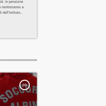
 già in pensione
on rientreranno a
 dell'Istituto
si Retici" di
(interpello, per
 dell'Ufficio
 ai dirigenti
insert_link