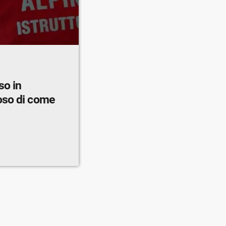
so in
oso di come