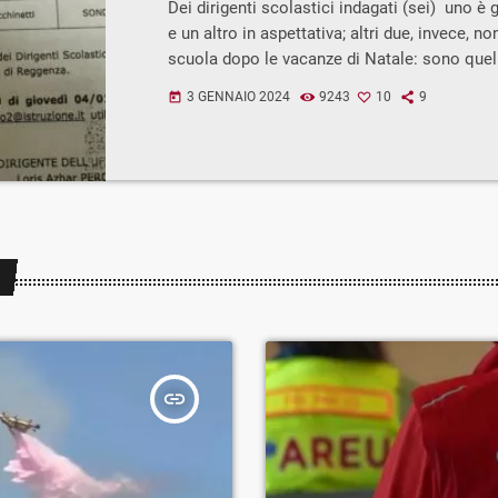
Dei dirigenti scolastici indagati (sei) uno è
e un altro in aspettativa; altri due, invece, n
scuola dopo le vacanze di Natale: sono quelli
Comprensivo di Ponte in Valtellina e del "Pae
3 GENNAIO 2024
9243
10
9
today
Sondrio. Porta infatti la data di oggi l'avviso 
gli addetti ai lavori) pubblicato online sul sito
Scolastico Regionale per la Lombardia rivolto
scolastici della Lombardia […]
insert_link