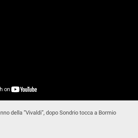
no della ”Vivaldi”, dopo Sondrio tocca a Bormio