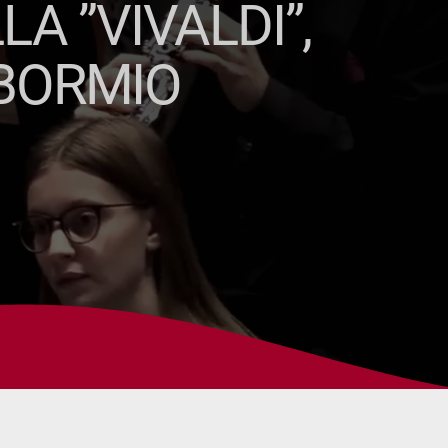
A ”VIVALDI”,
 BORMIO