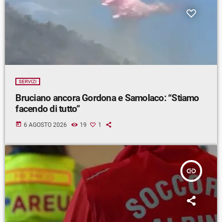
SERVIZI
Bruciano ancora Gordona e Samolaco: “Stiamo
facendo di tutto”
today
6 AGOSTO 2026
19
1
insert_link