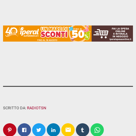
SCRITTO DA:
RADIOTSN
email