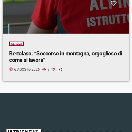
SERVIZI
Bertolaso. “Soccorso in montagna, orgoglioso di
come si lavora”
today
6 AGOSTO 2026
9
ULTIME NEWS