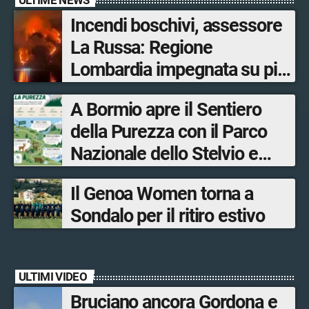
Incendi boschivi, assessore
La Russa: Regione
Lombardia impegnata su più
fronti, 48 volontari coinvolti
A Bormio apre il Sentiero
tra le province di Lecco,
della Purezza con il Parco
Sondrio, Milano e Como
Nazionale dello Stelvio e
Bormio Tourism
Il Genoa Women torna a
Sondalo per il ritiro estivo
ULTIMI VIDEO
Bruciano ancora Gordona e