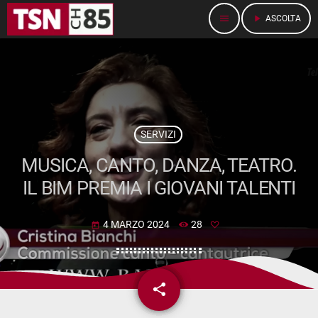
menu
play_arrow
ASCOLTA
SERVIZI
MUSICA, CANTO, DANZA, TEATRO.
IL BIM PREMIA I GIOVANI TALENTI
4 MARZO 2024
28
today
share
email