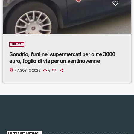
SERVIZI
Sondrio, furti nei supermercati per oltre 3000
euro, foglio di via per un ventinovenne
today
7 AGOSTO 2026
6
ULTIME NEWS