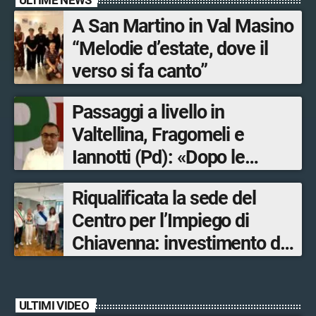
A San Martino in Val Masino
“Melodie d’estate, dove il
verso si fa canto”
Passaggi a livello in
Valtellina, Fragomeli e
Iannotti (Pd): «Dopo le
Olimpiadi solo un terzo delle
Riqualificata la sede del
opere sostitutive sarà
Centro per l’Impiego di
ultimato entro il 2026»
Chiavenna: investimento da
quasi 250mila euro
ULTIMI VIDEO