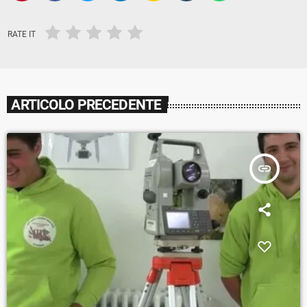
RATE IT
ARTICOLO PRECEDENTE
insert_link