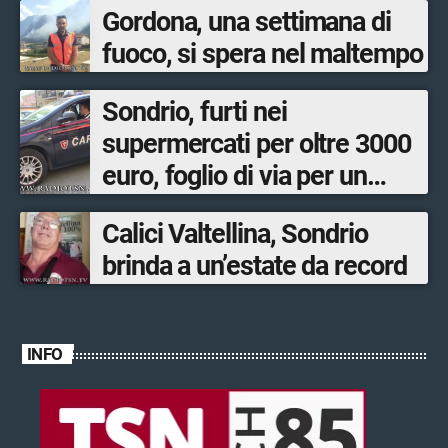
Gordona, una settimana di
fuoco, si spera nel maltempo
Sondrio, furti nei
supermercati per oltre 3000
euro, foglio di via per un
ventinovenne
Calici Valtellina, Sondrio
brinda a un’estate da record
INFO