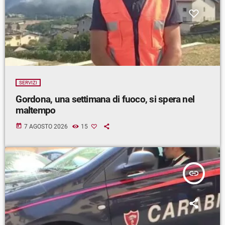
SERVIZI
Gordona, una settimana di fuoco, si spera nel
maltempo
today
7 AGOSTO 2026
15
insert_link