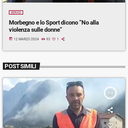
SERVIZI
Morbegno e lo Sport dicono ”No alla
violenza sulle donne”
today
12 MARZO 2024
93
1
POST SIMILI
insert_link