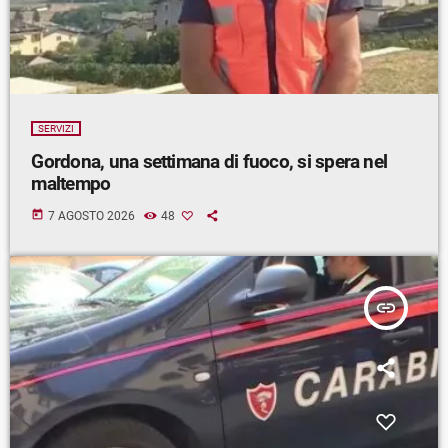
SERVIZI
Gordona, una settimana di fuoco, si spera nel
maltempo
today
7 AGOSTO 2026
48
insert_link