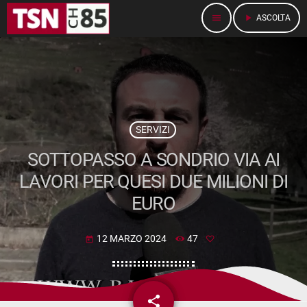
menu
play_arrow
ASCOLTA
SERVIZI
SOTTOPASSO A SONDRIO VIA AI
LAVORI PER QUESI DUE MILIONI DI
EURO
12 MARZO 2024
47
today
share
email