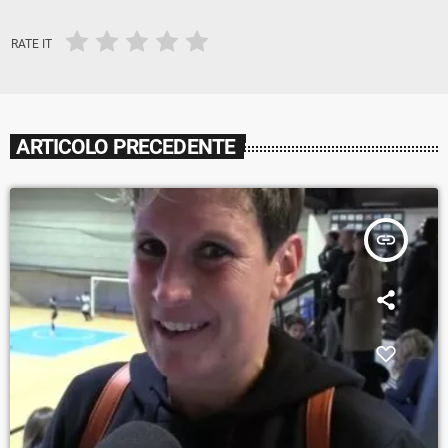
RATE IT
ARTICOLO PRECEDENTE
insert_link