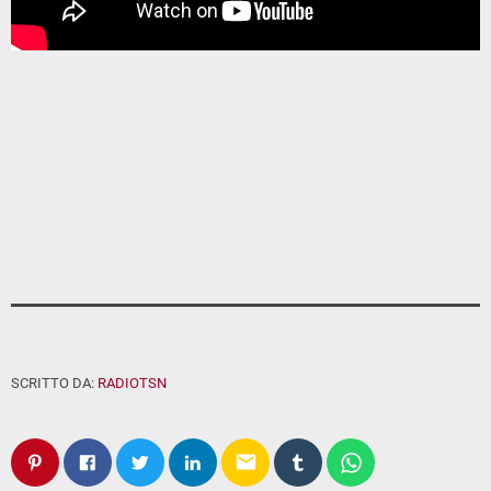
SCRITTO DA:
RADIOTSN
email