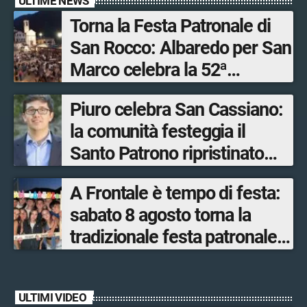
ULTIME NEWS
Torna la Festa Patronale di
San Rocco: Albaredo per San
Marco celebra la 52ª
edizione della sua
Piuro celebra San Cassiano:
manifestazione più sentita
la comunità festeggia il
Santo Patrono ripristinato
dopo quattro secoli
A Frontale è tempo di festa:
sabato 8 agosto torna la
tradizionale festa patronale
di San Lorenzo tra sapori
tipici, torneo di pallavolo e
ULTIMI VIDEO
musica dal vivo