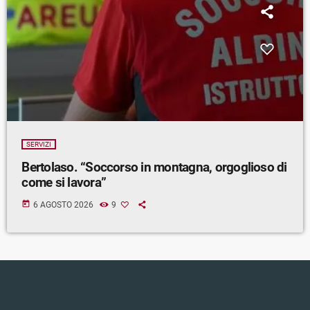
SERVIZI
Bertolaso. “Soccorso in montagna, orgoglioso di
come si lavora”
today
6 AGOSTO 2026
9