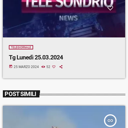
TELEGIORNALE
Tg Lunedì 25.03.2024
today
25 MARZO 2024
52
POST SIMILI
insert_link