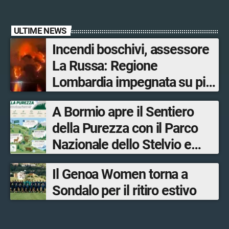
ULTIME NEWS
Incendi boschivi, assessore
La Russa: Regione
Lombardia impegnata su più
fronti, 48 volontari coinvolti
A Bormio apre il Sentiero
tra le province di Lecco,
della Purezza con il Parco
Sondrio, Milano e Como
Nazionale dello Stelvio e
Bormio Tourism
Il Genoa Women torna a
Sondalo per il ritiro estivo