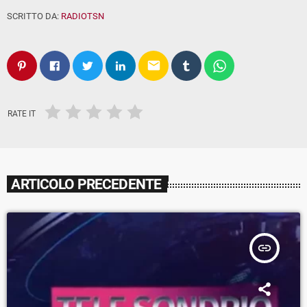
SCRITTO DA:
RADIOTSN
email
RATE IT
ARTICOLO PRECEDENTE
insert_link