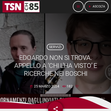
menu
play_arrow
ASCOLTA
SERVIZI
EDOARDO NON SI TROVA.
APPELLO A ‘CHI L’HA VISTO’ E
RICERCHE NEI BOSCHI
25 MARZO 2024
182
today
share
email