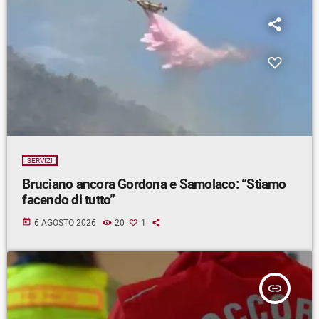
SERVIZI
Bruciano ancora Gordona e Samolaco: “Stiamo
facendo di tutto”
today
6 AGOSTO 2026
20
1
insert_link