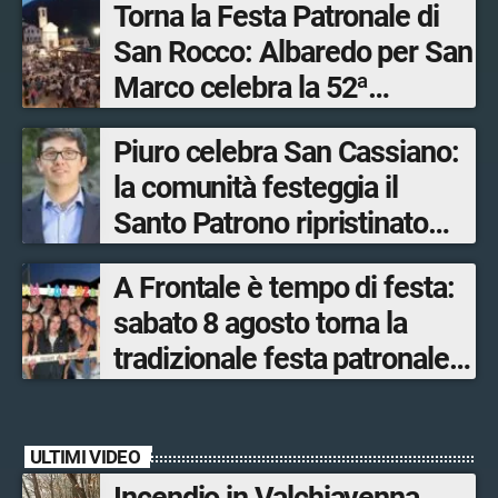
Torna la Festa Patronale di
San Rocco: Albaredo per San
Marco celebra la 52ª
edizione della sua
Piuro celebra San Cassiano:
manifestazione più sentita
la comunità festeggia il
Santo Patrono ripristinato
dopo quattro secoli
A Frontale è tempo di festa:
sabato 8 agosto torna la
tradizionale festa patronale
di San Lorenzo tra sapori
tipici, torneo di pallavolo e
ULTIMI VIDEO
musica dal vivo
Incendio in Valchiavenna,