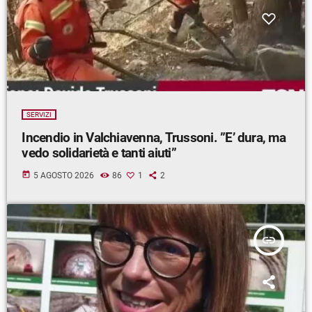
SERVIZI
Incendio in Valchiavenna, Trussoni. ”E’ dura, ma
vedo solidarietà e tanti aiuti”
today
5 AGOSTO 2026
86
1
2
insert_link