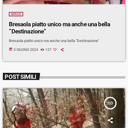
SERVIZI
Bresaola piatto unico ma anche una bella
”Destinazione”
Bresaola piatto unico ma anche una bella ''Destinazione''
today
5 GIUGNO 2024
127
POST SIMILI
insert_link