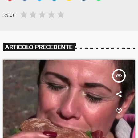
RATE IT
ARTICOLO PRECEDENTE
insert_link