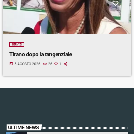
SERVIZI
Tirano dopo la tangenziale
today
5 AGOSTO 2026
26
1
ULTIME NEWS