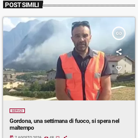
POST SIMILI
insert_link
SERVIZI
Gordona, una settimana di fuoco, si spera nel
maltempo
today
7 AGOSTO 2026
48