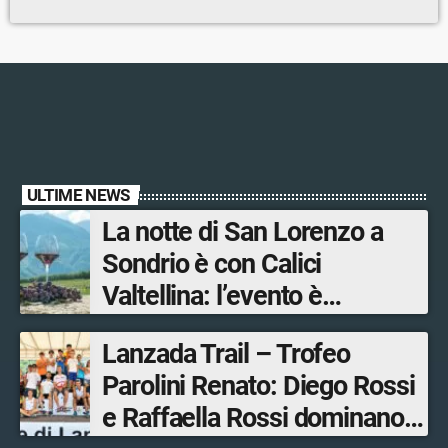
ULTIME NEWS
La notte di San Lorenzo a
Sondrio è con Calici
Valtellina: l’evento è
organizzato dal Consorzio
Lanzada Trail – Trofeo
Tutela Vini di Valtellina
Parolini Renato: Diego Rossi
e Raffaella Rossi dominano