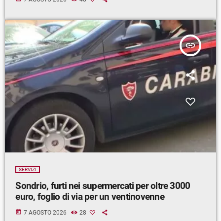
insert_link
SERVIZI
Sondrio, furti nei supermercati per oltre 3000
euro, foglio di via per un ventinovenne
today
7 AGOSTO 2026
28