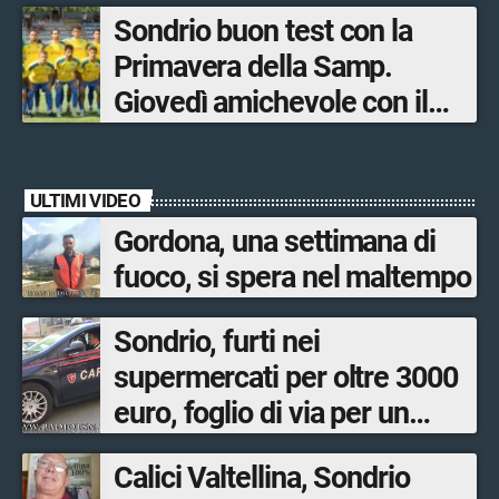
la gara in Valmalenco
Sondrio buon test con la
Primavera della Samp.
Giovedì amichevole con il
Lecco
ULTIMI VIDEO
Gordona, una settimana di
fuoco, si spera nel maltempo
Sondrio, furti nei
supermercati per oltre 3000
euro, foglio di via per un
ventinovenne
Calici Valtellina, Sondrio