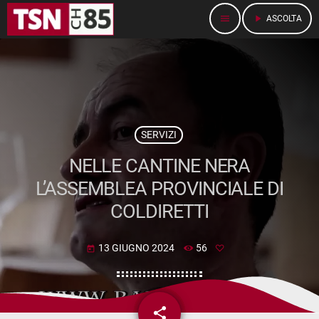
menu
play_arrow
ASCOLTA
SERVIZI
NELLE CANTINE NERA
L’ASSEMBLEA PROVINCIALE DI
COLDIRETTI
13 GIUGNO 2024
56
today
share
email