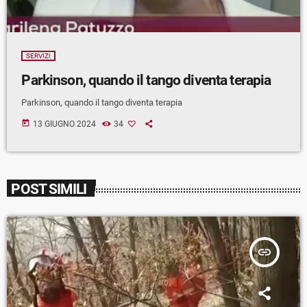
SERVIZI
Parkinson, quando il tango diventa terapia
Parkinson, quando il tango diventa terapia
today
13 GIUGNO 2024
34
POST SIMILI
insert_link