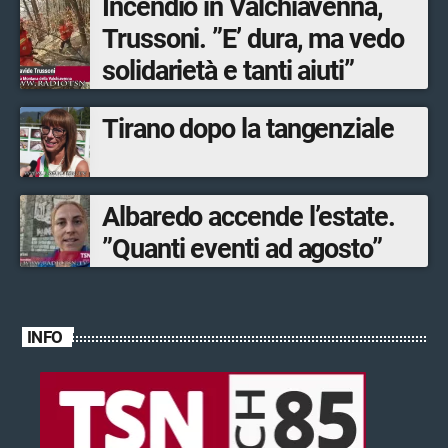
Incendio in Valchiavenna,
Trussoni. ”E’ dura, ma vedo
solidarietà e tanti aiuti”
Tirano dopo la tangenziale
Albaredo accende l’estate.
”Quanti eventi ad agosto”
INFO