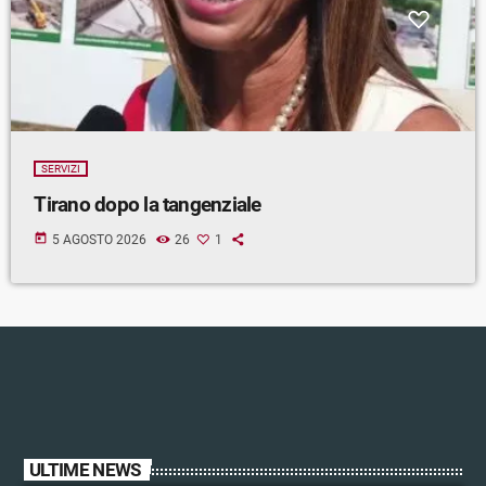
SERVIZI
Tirano dopo la tangenziale
today
5 AGOSTO 2026
26
1
ULTIME NEWS