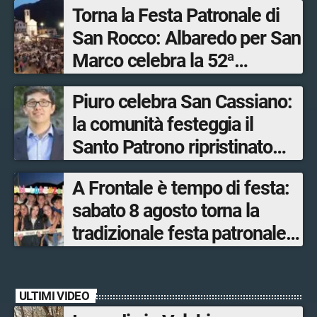
Torna la Festa Patronale di
San Rocco: Albaredo per San
Marco celebra la 52ª
edizione della sua
Piuro celebra San Cassiano:
manifestazione più sentita
la comunità festeggia il
Santo Patrono ripristinato
dopo quattro secoli
A Frontale è tempo di festa:
sabato 8 agosto torna la
tradizionale festa patronale
di San Lorenzo tra sapori
tipici, torneo di pallavolo e
ULTIMI VIDEO
musica dal vivo