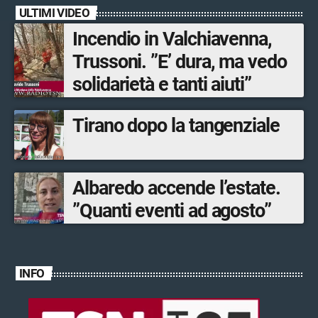
ULTIMI VIDEO
Incendio in Valchiavenna,
Trussoni. ”E’ dura, ma vedo
solidarietà e tanti aiuti”
Tirano dopo la tangenziale
Albaredo accende l’estate.
”Quanti eventi ad agosto”
INFO