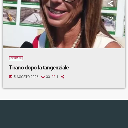
SERVIZI
Tirano dopo la tangenziale
today
5 AGOSTO 2026
33
1