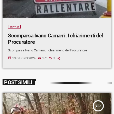
SERVIZI
Scomparsa Ivano Camarri. I chiarimenti del
Procuratore
Scomparsa Ivano Camarri. I chiarimenti del Procuratore
today
13 GIUGNO 2024
170
3
POST SIMILI
insert_link