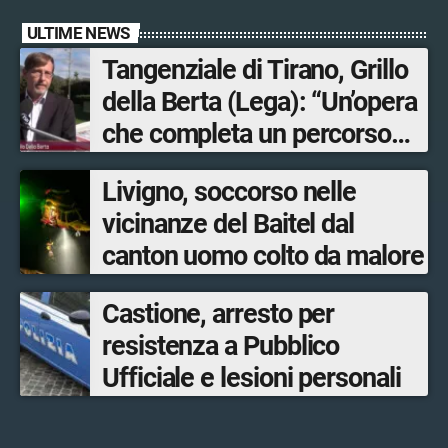
ULTIME NEWS
Tangenziale di Tirano, Grillo
della Berta (Lega): “Un’opera
che completa un percorso
avviato anni fa. Ora avanti
Livigno, soccorso nelle
con la Tartano-Sondrio”
vicinanze del Baitel dal
canton uomo colto da malore
Castione, arresto per
resistenza a Pubblico
Ufficiale e lesioni personali