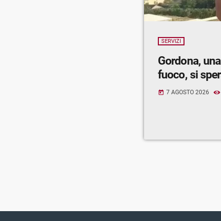
SERVIZI
Gordona, una
fuoco, si spe
7 AGOSTO 2026
today