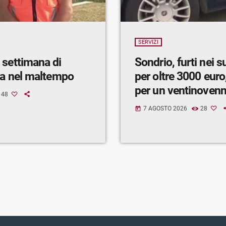
SERVIZI
 settimana di
Sondrio, furti nei 
ra nel maltempo
per oltre 3000 euro,
per un ventinoven
48
7 AGOSTO 2026
28
today