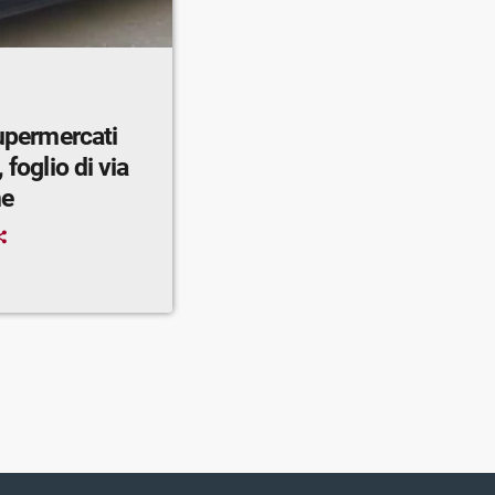
supermercati
 foglio di via
ne