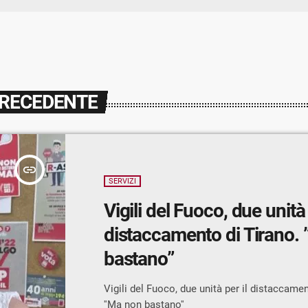
PRECEDENTE
insert_link
SERVIZI
Vigili del Fuoco, due unità 
distaccamento di Tirano.
bastano”
Vigili del Fuoco, due unità per il distaccamen
''Ma non bastano''