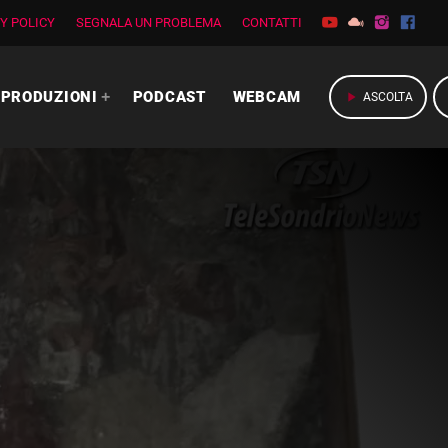
Y POLICY
SEGNALA UN PROBLEMA
CONTATTI
PRODUZIONI
PODCAST
WEBCAM
play_arrow
ASCOLTA