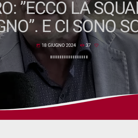
O: ”ECCO LA SQU
NO”. E CI SONO S
18 GIUGNO 2024
37
today