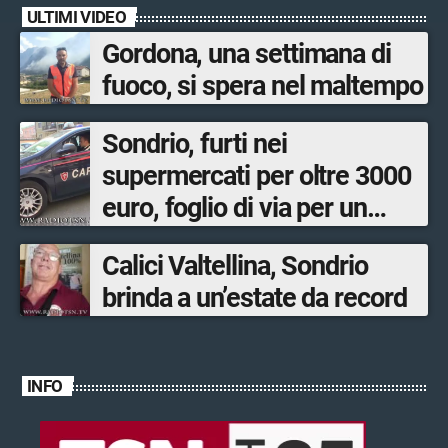
ULTIMI VIDEO
Gordona, una settimana di
fuoco, si spera nel maltempo
Sondrio, furti nei
supermercati per oltre 3000
euro, foglio di via per un
ventinovenne
Calici Valtellina, Sondrio
brinda a un’estate da record
INFO