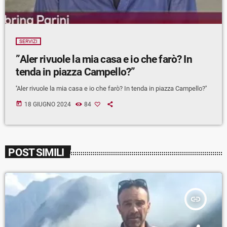
SERVIZI
”Aler rivuole la mia casa e io che farò? In
tenda in piazza Campello?”
''Aler rivuole la mia casa e io che farò? In tenda in piazza Campello?''
today
18 GIUGNO 2024
84
POST SIMILI
insert_link