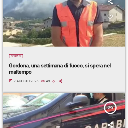
SERVIZI
Gordona, una settimana di fuoco, si spera nel
maltempo
today
7 AGOSTO 2026
49
insert_link