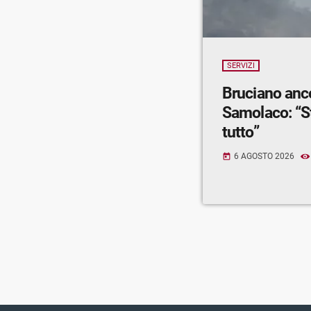
SERVIZI
Bruciano anc
Samolaco: “S
tutto”
6 AGOSTO 2026
today