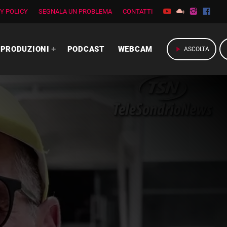
Y POLICY
SEGNALA UN PROBLEMA
CONTATTI
PRODUZIONI
PODCAST
WEBCAM
play_arrow
ASCOLTA