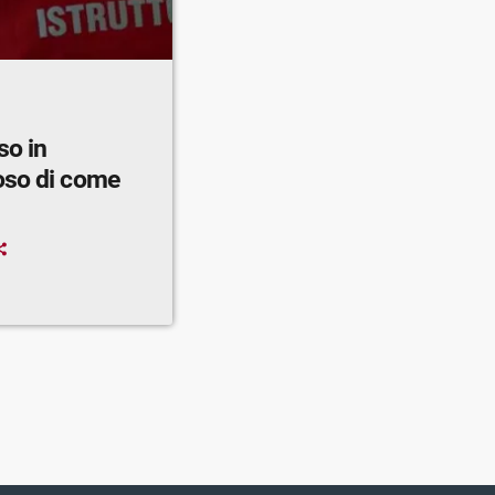
so in
oso di come