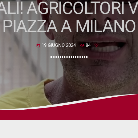
LI! AGRICOLTORI V
PIAZZA A MILANO
19 GIUGNO 2024
84
today