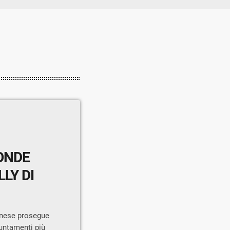
ONDE
LY DI
llinese prosegue
puntamenti più