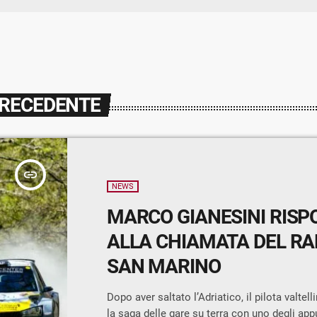
PRECEDENTE
insert_link
NEWS
MARCO GIANESINI RISP
ALLA CHIAMATA DEL RAL
SAN MARINO
Dopo aver saltato l’Adriatico, il pilota valte
la saga delle gare su terra con uno degli ap