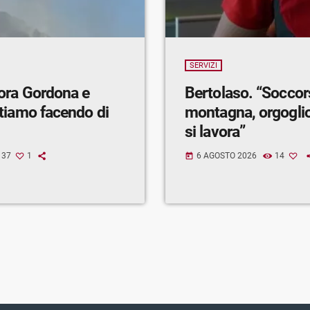
SERVIZI
ora Gordona e
Bertolaso. “Soccor
tiamo facendo di
montagna, orgogli
si lavora”
37
1
6 AGOSTO 2026
14
today