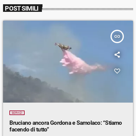
POST SIMILI
insert_link
SERVIZI
Bruciano ancora Gordona e Samolaco: “Stiamo
facendo di tutto”