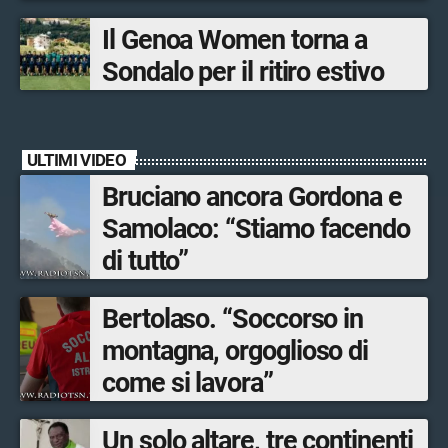
Bormio Tourism
Il Genoa Women torna a
Sondalo per il ritiro estivo
ULTIMI VIDEO
Bruciano ancora Gordona e
Samolaco: “Stiamo facendo
di tutto”
Bertolaso. “Soccorso in
montagna, orgoglioso di
come si lavora”
Un solo altare, tre continenti