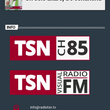
INFO
info@radiotsn.tv