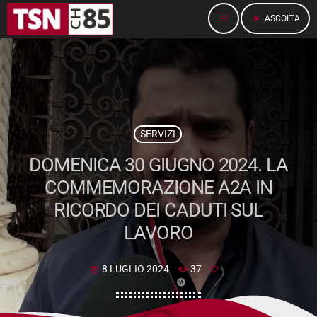
menu
play_arrow
ASCOLTA
SERVIZI
DOMENICA 30 GIUGNO 2024. LA
COMMEMORAZIONE A2A IN
RICORDO DEI CADUTI SUL
LAVORO
8 LUGLIO 2024
37
today