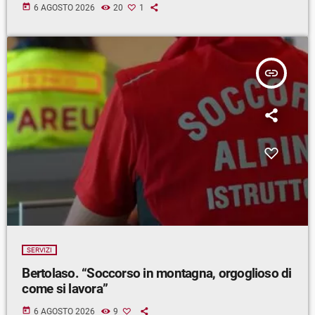
today
6 AGOSTO 2026
20
1
insert_link
SERVIZI
Bertolaso. “Soccorso in montagna, orgoglioso di
come si lavora”
today
6 AGOSTO 2026
9