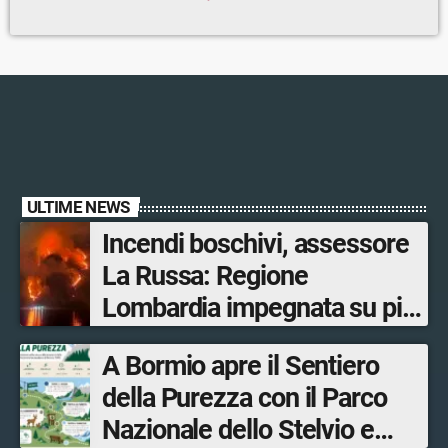
ULTIME NEWS
Incendi boschivi, assessore
La Russa: Regione
Lombardia impegnata su più
fronti, 48 volontari coinvolti
A Bormio apre il Sentiero
tra le province di Lecco,
della Purezza con il Parco
Sondrio, Milano e Como
Nazionale dello Stelvio e