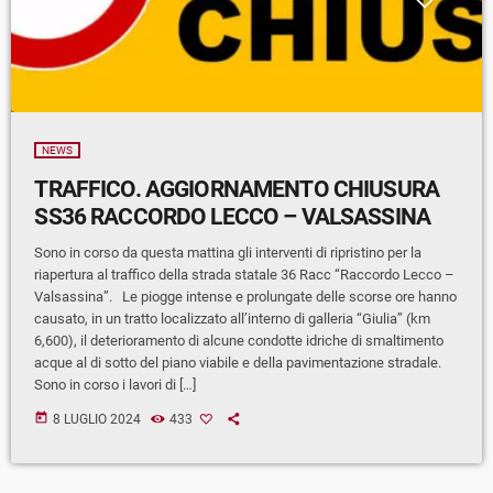
NEWS
TRAFFICO. AGGIORNAMENTO CHIUSURA
SS36 RACCORDO LECCO – VALSASSINA
Sono in corso da questa mattina gli interventi di ripristino per la
riapertura al traffico della strada statale 36 Racc “Raccordo Lecco –
Valsassina”. Le piogge intense e prolungate delle scorse ore hanno
causato, in un tratto localizzato all’interno di galleria “Giulia” (km
6,600), il deterioramento di alcune condotte idriche di smaltimento
acque al di sotto del piano viabile e della pavimentazione stradale.
Sono in corso i lavori di […]
today
8 LUGLIO 2024
433