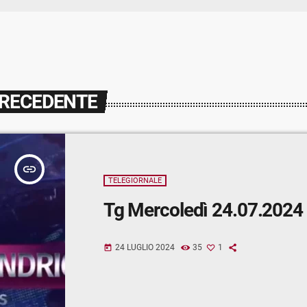
PRECEDENTE
insert_link
TELEGIORNALE
Tg Mercoledì 24.07.2024
24 LUGLIO 2024
35
1
today