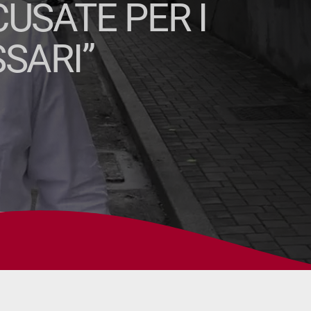
CUSATE PER I
SARI”