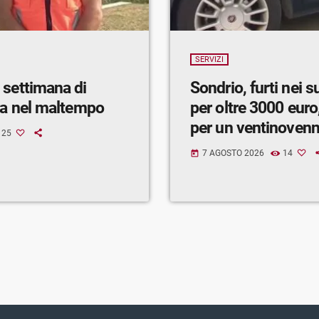
SERVIZI
 settimana di
Sondrio, furti nei 
ra nel maltempo
per oltre 3000 euro,
per un ventinoven
25
7 AGOSTO 2026
14
today