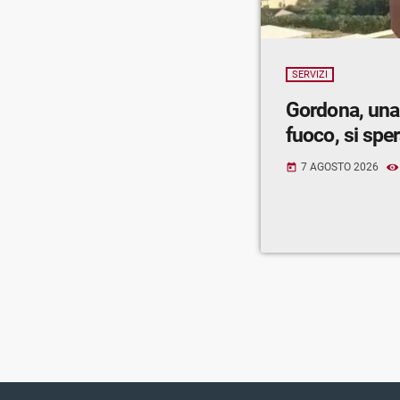
SERVIZI
Gordona, una
fuoco, si spe
7 AGOSTO 2026
today