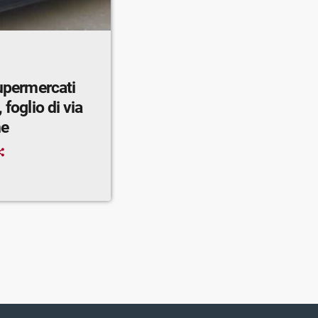
supermercati
 foglio di via
ne