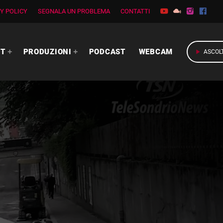
Y POLICY
SEGNALA UN PROBLEMA
CONTATTI
RT
PRODUZIONI
PODCAST
WEBCAM
play_arrow
ASCOL