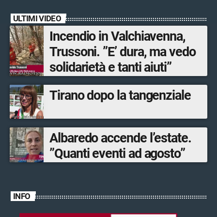
dall’Associazione
ULTIMI VIDEO
mandamentale di
Incendio in Valchiavenna,
Confcommercio Sondrio in
Trussoni. ”E’ dura, ma vedo
collaborazione con Sondrio
solidarietà e tanti aiuti”
Shopping.
Tirano dopo la tangenziale
Albaredo accende l’estate.
”Quanti eventi ad agosto”
INFO