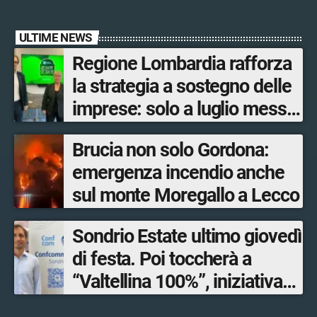
ULTIME NEWS
Regione Lombardia rafforza
la strategia a sostegno delle
imprese: solo a luglio messe
in campo 10 misure
Brucia non solo Gordona:
economiche
emergenza incendio anche
sul monte Moregallo a Lecco
Sondrio Estate ultimo giovedì
di festa. Poi toccherà a
“Valtellina 100%”, iniziativa
ideata e organizzata