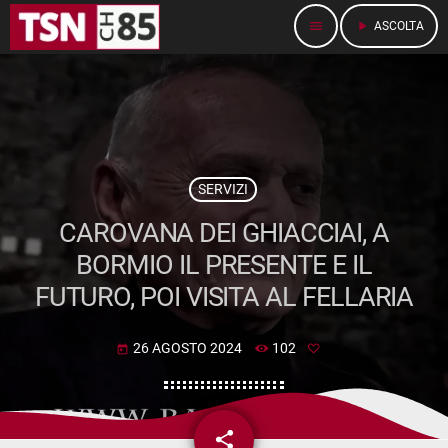
menu
play_arrow
ASCOLTA
SERVIZI
CAROVANA DEI GHIACCIAI, A
BORMIO IL PRESENTE E IL
FUTURO, POI VISITA AL FELLARIA
26 AGOSTO 2024
102
today
share
email