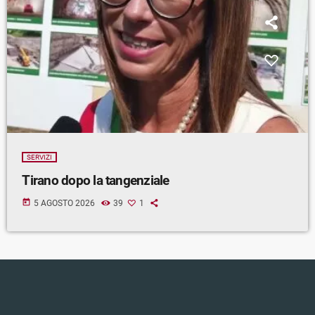
SERVIZI
Tirano dopo la tangenziale
today
5 AGOSTO 2026
39
1