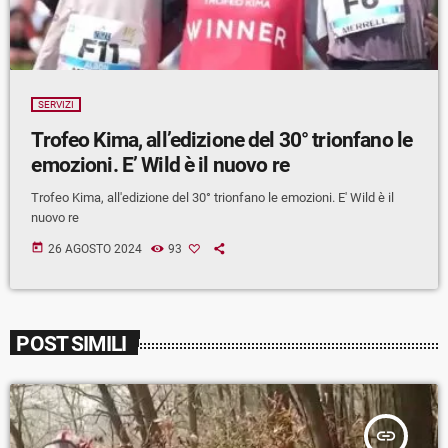
SERVIZI
Trofeo Kima, all’edizione del 30° trionfano le
emozioni. E’ Wild è il nuovo re
Trofeo Kima, all'edizione del 30° trionfano le emozioni. E' Wild è il
nuovo re
today
26 AGOSTO 2024
93
POST SIMILI
insert_link