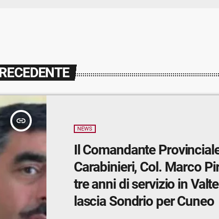
PRECEDENTE
insert_link
NEWS
Il Comandante Provinciale
Carabinieri, Col. Marco Pi
tre anni di servizio in Valte
lascia Sondrio per Cuneo