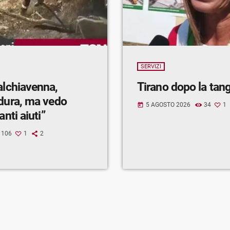
SERVIZI
alchiavenna,
Tirano dopo la tan
 dura, ma vedo
5 AGOSTO 2026
34
1
today
anti aiuti”
106
1
2