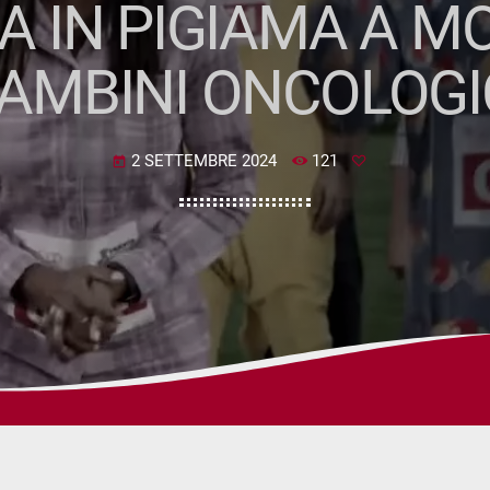
SA IN PIGIAMA A M
AMBINI ONCOLOGI
2 SETTEMBRE 2024
121
today