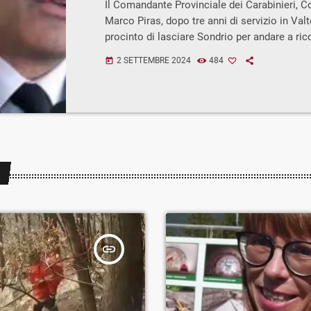
Il Comandante Provinciale dei Carabinieri, C
Marco Piras, dopo tre anni di servizio in Valte
procinto di lasciare Sondrio per andare a ric
l’analogo, prestigioso incarico nella città di 
2 SETTEMBRE 2024
484
today
Piemonte. Gli succederà, dal 10 settembre, i
Giuseppe Bivona, proveniente da Roma. Un t
che giunge dopo un triennio denso di attività
soddisfazioni per il Colonnello Piras, onorat
comandato i Carabinieri di […]
insert_link