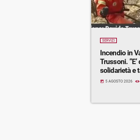
SERVIZI
Incendio in V
Trussoni. ”E’
solidarietà e t
5 AGOSTO 2026
today