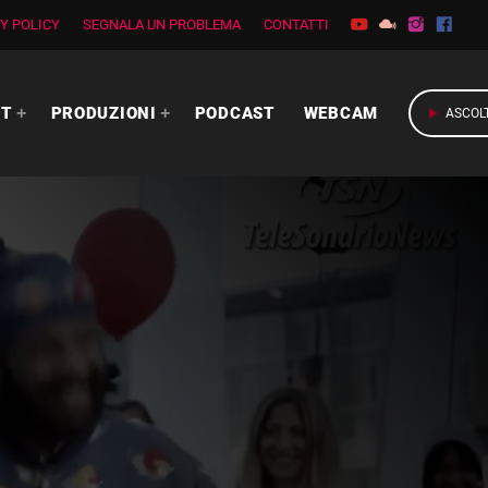
Y POLICY
SEGNALA UN PROBLEMA
CONTATTI
RT
PRODUZIONI
PODCAST
WEBCAM
play_arrow
ASCOL