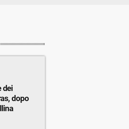
 dei
ras, dopo
llina