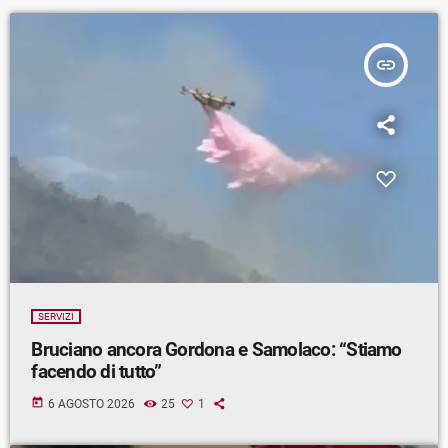
insert_link
SERVIZI
Bruciano ancora Gordona e Samolaco: “Stiamo
facendo di tutto”
today
6 AGOSTO 2026
25
1