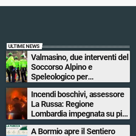
ULTIME NEWS
Valmasino, due interventi del
Soccorso Alpino e
Speleologico per
escursionisti in difficoltà
Incendi boschivi, assessore
La Russa: Regione
Lombardia impegnata su più
fronti, 48 volontari coinvolti
A Bormio apre il Sentiero
tra le province di Lecco,