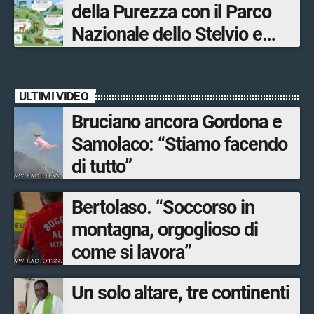
della Purezza con il Parco
Sondrio, Milano e Como
Nazionale dello Stelvio e
Bormio Tourism
ULTIMI VIDEO
Bruciano ancora Gordona e
Samolaco: “Stiamo facendo
di tutto”
Bertolaso. “Soccorso in
montagna, orgoglioso di
come si lavora”
Un solo altare, tre continenti