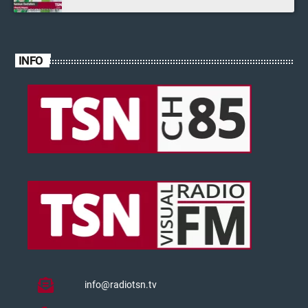
INFO
info@radiotsn.tv