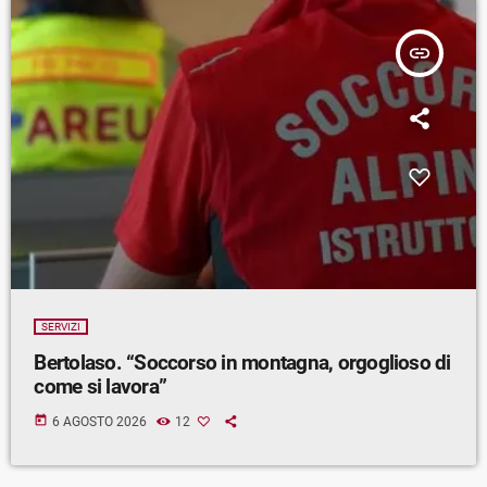
insert_link
SERVIZI
Bertolaso. “Soccorso in montagna, orgoglioso di
come si lavora”
today
6 AGOSTO 2026
12