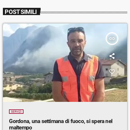
POST SIMILI
insert_link
SERVIZI
Gordona, una settimana di fuoco, si spera nel
maltempo