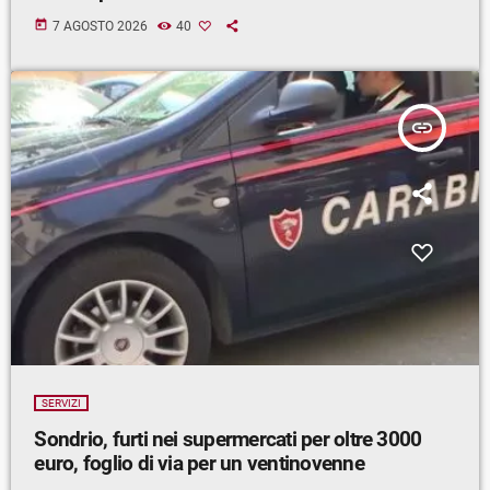
today
7 AGOSTO 2026
40
insert_link
SERVIZI
Sondrio, furti nei supermercati per oltre 3000
euro, foglio di via per un ventinovenne