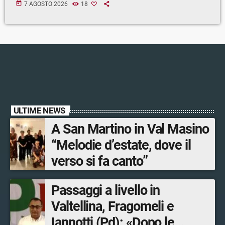
today
7 AGOSTO 2026
18
ULTIME NEWS
A San Martino in Val Masino
“Melodie d’estate, dove il
verso si fa canto”
Passaggi a livello in
Valtellina, Fragomeli e
Iannotti (Pd): «Dopo le