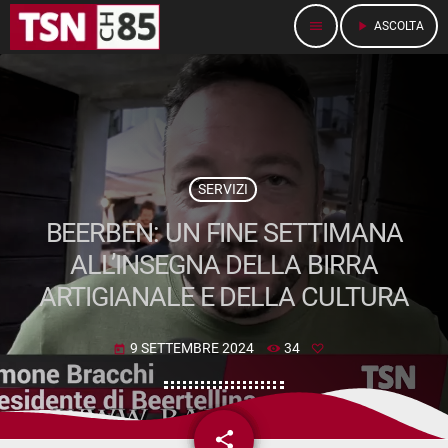
menu
play_arrow
ASCOLTA
SERVIZI
BEERBEN: UN FINE SETTIMANA
ALL’INSEGNA DELLA BIRRA
ARTIGIANALE E DELLA CULTURA
9 SETTEMBRE 2024
34
today
share
email