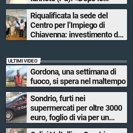
Olimpiadi solo un terzo delle
Riqualificata la sede del
opere sostitutive sarà
Centro per l’Impiego di
ultimato entro il 2026»
Chiavenna: investimento da
quasi 250mila euro
ULTIMI VIDEO
Gordona, una settimana di
fuoco, si spera nel maltempo
Sondrio, furti nei
supermercati per oltre 3000
euro, foglio di via per un
ventinovenne