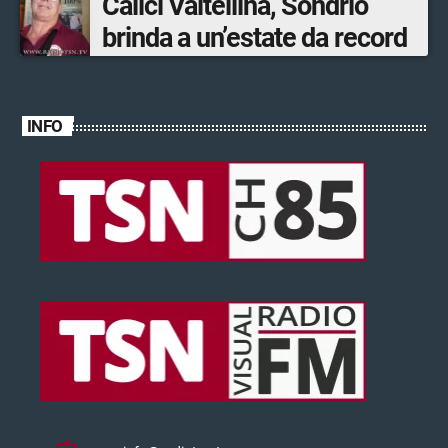
Calici Valtellina, Sondrio
brinda a un’estate da record
INFO