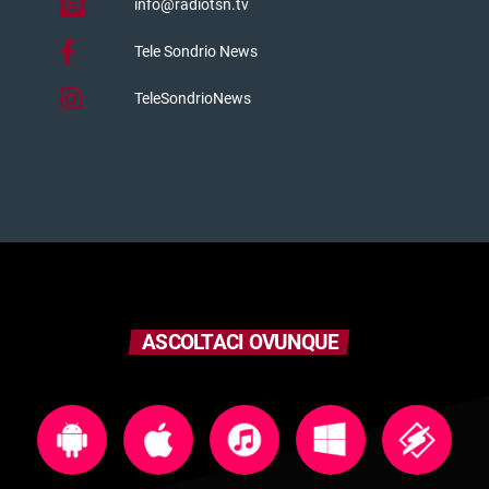
info@radiotsn.tv
Tele Sondrio News
TeleSondrioNews
ASCOLTACI OVUNQUE