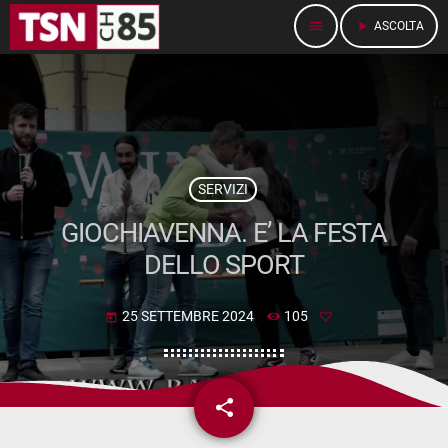
menu
play_arrow
ASCOLTA
SERVIZI
GIOCHIAVENNA. E’ LA FESTA
DELLO SPORT
25 SETTEMBRE 2024
105
today
share
email