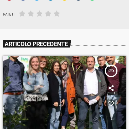
RATE IT
ARTICOLO PRECEDENTE
insert_link