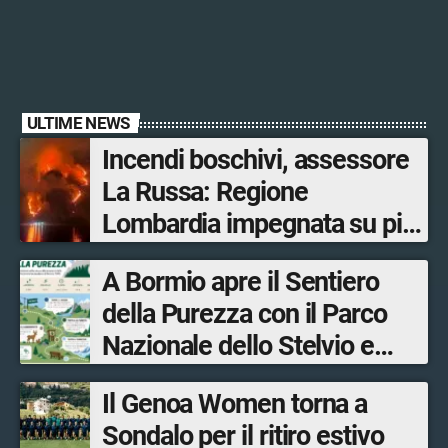
ULTIME NEWS
Incendi boschivi, assessore
La Russa: Regione
Lombardia impegnata su più
fronti, 48 volontari coinvolti
A Bormio apre il Sentiero
tra le province di Lecco,
della Purezza con il Parco
Sondrio, Milano e Como
Nazionale dello Stelvio e
Bormio Tourism
Il Genoa Women torna a
Sondalo per il ritiro estivo