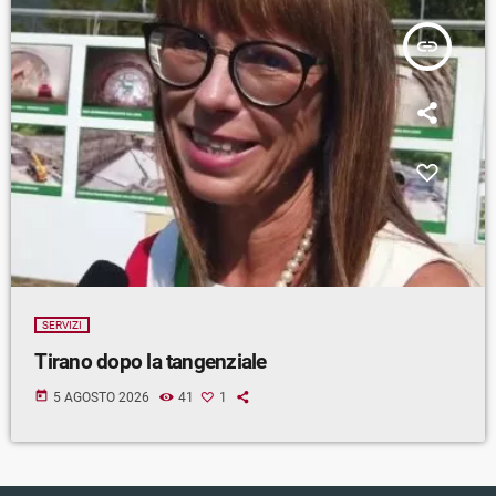
insert_link
SERVIZI
Tirano dopo la tangenziale
today
5 AGOSTO 2026
41
1