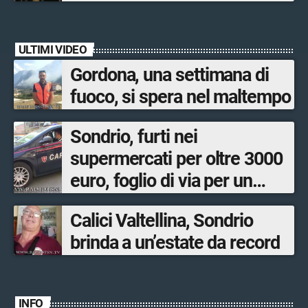
ULTIMI VIDEO
Gordona, una settimana di
fuoco, si spera nel maltempo
Sondrio, furti nei
supermercati per oltre 3000
euro, foglio di via per un
ventinovenne
Calici Valtellina, Sondrio
brinda a un’estate da record
INFO