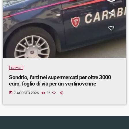
SERVIZI
Sondrio, furti nei supermercati per oltre 3000
euro, foglio di via per un ventinovenne
today
7 AGOSTO 2026
26