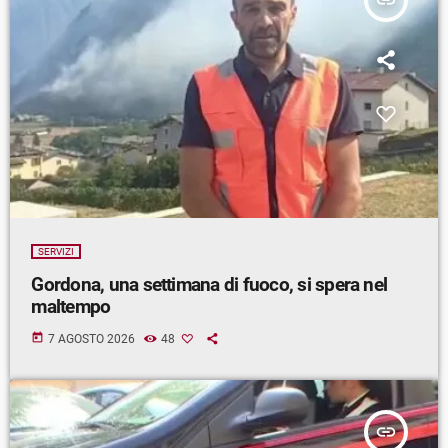
insert_link
SERVIZI
Gordona, una settimana di fuoco, si spera nel
maltempo
today
7 AGOSTO 2026
48
insert_link