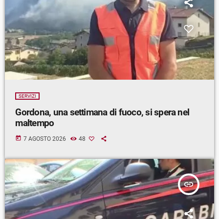
SERVIZI
Gordona, una settimana di fuoco, si spera nel
maltempo
today
7 AGOSTO 2026
48
insert_link