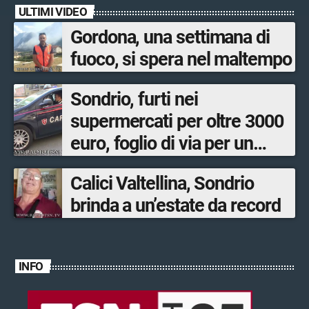
ULTIMI VIDEO
Gordona, una settimana di
fuoco, si spera nel maltempo
Sondrio, furti nei
supermercati per oltre 3000
euro, foglio di via per un
ventinovenne
Calici Valtellina, Sondrio
brinda a un’estate da record
INFO