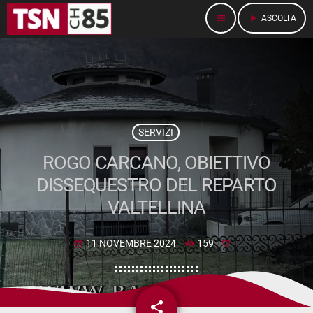
menu
play_arrow
ASCOLTA
SERVIZI
ROGO CARCANO, OBIETTIVO
DISSEQUESTRO DEL REPARTO
VALTELLINA
11 NOVEMBRE 2024
159
today
share
email