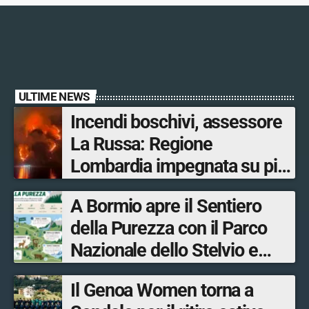
ULTIME NEWS
Incendi boschivi, assessore
La Russa: Regione
Lombardia impegnata su più
fronti, 48 volontari coinvolti
A Bormio apre il Sentiero
tra le province di Lecco,
della Purezza con il Parco
Sondrio, Milano e Como
Nazionale dello Stelvio e
Bormio Tourism
Il Genoa Women torna a