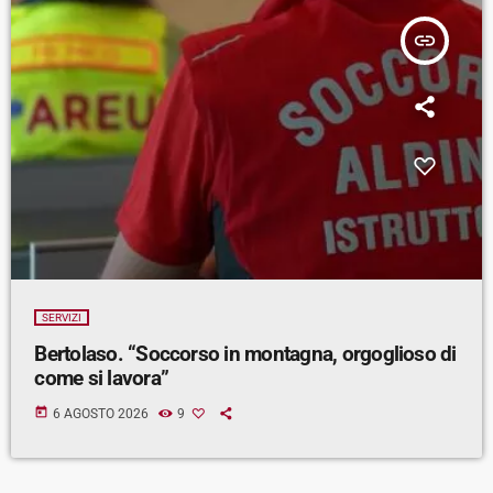
insert_link
SERVIZI
Bertolaso. “Soccorso in montagna, orgoglioso di
come si lavora”
today
6 AGOSTO 2026
9