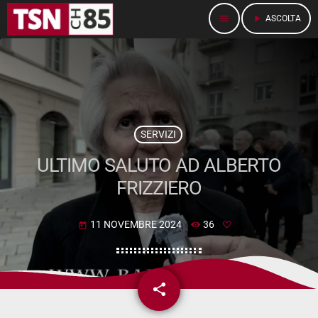
menu
play_arrow
ASCOLTA
SERVIZI
ULTIMO SALUTO AD ALBERTO
FRIZZIERO
11 NOVEMBRE 2024
36
today
share
email