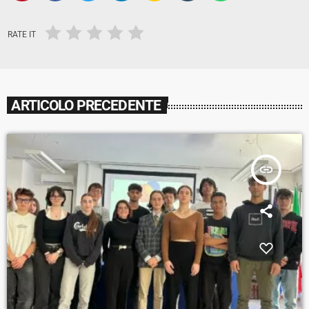
RATE IT
ARTICOLO PRECEDENTE
insert_link