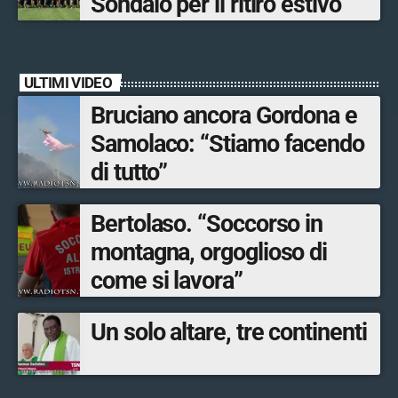
Sondalo per il ritiro estivo
ULTIMI VIDEO
Bruciano ancora Gordona e
Samolaco: “Stiamo facendo
di tutto”
Bertolaso. “Soccorso in
montagna, orgoglioso di
come si lavora”
Un solo altare, tre continenti