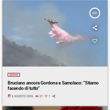
insert_link
SERVIZI
Bruciano ancora Gordona e Samolaco: “Stiamo
facendo di tutto”
today
6 AGOSTO 2026
21
1