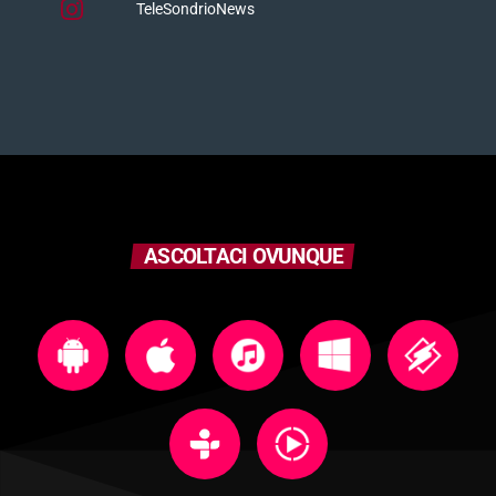
TeleSondrioNews
ASCOLTACI OVUNQUE